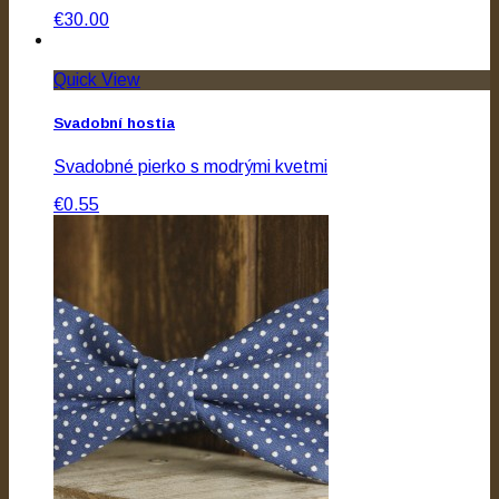
€30.00
Quick View
Svadobní hostia
Svadobné pierko s modrými kvetmi
€0.55