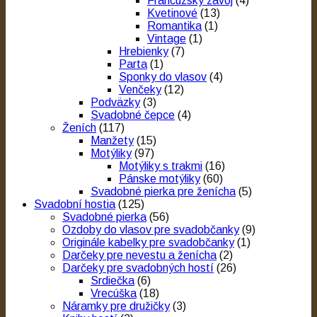
Francúzsky závoj
(4)
Kvetinové
(13)
Romantika
(1)
Vintage
(1)
Hrebienky
(7)
Parta
(1)
Sponky do vlasov
(4)
Venčeky
(12)
Podväzky
(3)
Svadobné čepce
(4)
Ženích
(117)
Manžety
(15)
Motýliky
(97)
Motýliky s trakmi
(16)
Pánske motýliky
(60)
Svadobné pierka pre ženícha
(5)
Svadobní hostia
(125)
Svadobné pierka
(56)
Ozdoby do vlasov pre svadobčanky
(9)
Originále kabelky pre svadobčanky
(1)
Darčeky pre nevestu a ženícha
(2)
Darčeky pre svadobných hostí
(26)
Srdiečka
(6)
Vrecúška
(18)
Náramky pre družičky
(3)