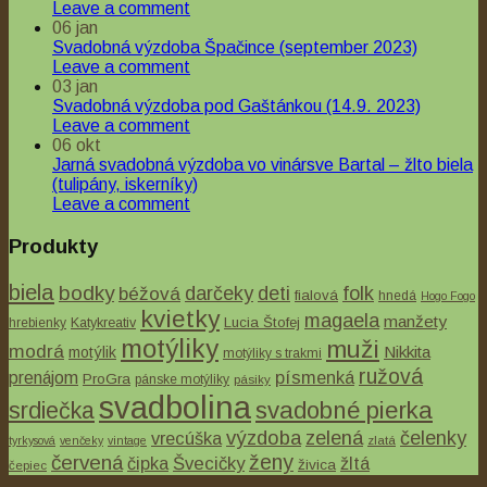
Leave a comment
06
jan
Svadobná výzdoba Špačince (september 2023)
Leave a comment
03
jan
Svadobná výzdoba pod Gaštánkou (14.9. 2023)
Leave a comment
06
okt
Jarná svadobná výzdoba vo vinársve Bartal – žlto biela
(tulipány, iskerníky)
Leave a comment
Produkty
biela
bodky
béžová
darčeky
deti
folk
fialová
hnedá
Hogo Fogo
kvietky
magaela
manžety
Lucia Štofej
hrebienky
Katykreativ
motýliky
muži
modrá
Nikkita
motýlik
motýliky s trakmi
ružová
písmenká
prenájom
ProGra
pánske motýliky
pásiky
svadbolina
svadobné pierka
srdiečka
výzdoba
zelená
čelenky
vrecúška
tyrkysová
venčeky
vintage
zlatá
ženy
červená
čipka
Švecičky
žltá
živica
čepiec