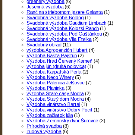
greenery výzdoba
(6)
Jesenná výzdoba
(6)
Ranč na striebornom jazere Galanta
(1)
Svadobná výzdoba Boldog
(1)
Svadobná výzdoba Gaudium Limbach
(1)
Svadobná výzdoba Kolozsi Ranch
(1)
Svadobná výzdoba Pod Gaštánkou
(2)
Svadobná výzdoba Vila Etelka
(2)
Svadobný obrad
(11)
výzdoba Agropenzión Hubert
(4)
Výzdoba Bašta Pajštún
(2)
Výzdoba Hrad Červený Kameň
(4)
výzdoba jún (druhá polovica)
(1)
Výzdoba Karpatská Perla
(2)
Výzdoba Neco Winery
(5)
Výzdoba Pálenica Jelšovce
(7)
Výzdoba Planinka
(3)
výzdoba Staré časy Modra
(2)
Výzdoba Starý dom Modra
(4)
Výzdoba vinárstvo Bartal
(1)
Výzdoba vinárstvo Dobrý Pocit
(1)
Výzdoba začiatok júla
(1)
Výzdoba Zemanský dvor Šúrovce
(3)
Prírodná svadba
(8)
Ľudová výzdoba
(6)