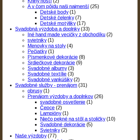
Knihy hostí
(2)
A v čom pôjdu naši najmenší
(25)
Detské body
(1)
Detské čelenky
(7)
Detské motýliky
(17)
Svadobná výzdoba a doplnky
(33)
Iné hand made vecičky z obchodíku
(2)
svietniky
(1)
Menovky na stoly
(4)
Pečiatky
(1)
Písmenkové dekorácie
(8)
Srdiečkové dekorácie
(9)
Svadobné albumy
(3)
Svadobné textílie
(3)
Svadobné vankúšiky
(2)
Svadobné služby - prenájom
(31)
obrusy
(1)
Prenájom výzdoby a doplnkov
(26)
svadobné osvetlenie
(1)
Čepce
(2)
Lampióny
(1)
Niečo pekné na stôl a stoličky
(10)
Svadobné dekorácie
(5)
Svietniky
(2)
Naše výzdoby
(77)