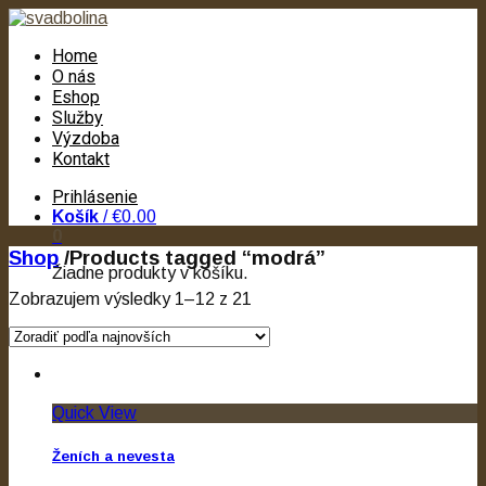
Home
O nás
Eshop
Služby
Výzdoba
Kontakt
Prihlásenie
Košík
/
€0.00
0
Shop
/
Products tagged “modrá”
Žiadne produkty v košíku.
Zobrazujem výsledky 1–12 z 21
Quick View
Ženích a nevesta