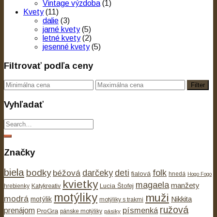
Vintage výzdoba
(1)
Kvety
(11)
dalie
(3)
jarné kvety
(5)
letné kvety
(2)
jesenné kvety
(5)
Filtrovať podľa ceny
Filter
Vyhľadať
Značky
biela
bodky
béžová
darčeky
deti
folk
fialová
hnedá
Hogo Fogo
kvietky
magaela
manžety
Lucia Štofej
hrebienky
Katykreativ
motýliky
muži
modrá
Nikkita
motýlik
motýliky s trakmi
ružová
písmenká
prenájom
ProGra
pánske motýliky
pásiky