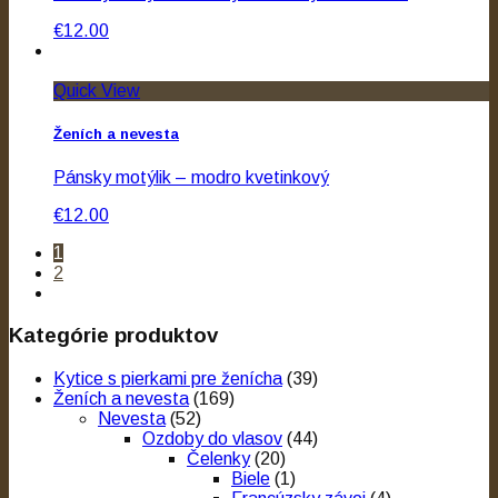
€12.00
Quick View
Ženích a nevesta
Pánsky motýlik – modro kvetinkový
€12.00
1
2
Kategórie produktov
Kytice s pierkami pre ženícha
(39)
Ženích a nevesta
(169)
Nevesta
(52)
Ozdoby do vlasov
(44)
Čelenky
(20)
Biele
(1)