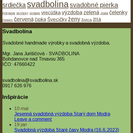
svadbolina
svadobné pierka
srdiečka
výzdoba
zelená
čelenky
vrecúška
tyrkysová
venčeky
vintage
zlatá
ženy
červená
čipka
Švecičky
žltá
živica
čepiec
Svadbolina
Svadobné handmade výrobky a svadobná výzdoba.
Mgr. Jana Jurišičová - SVADBOLINA
Bohdanovce nad Trnavou 365
IČO: 47660422
svadbolina@svadbolina.sk
0917 626 976
Inšpirácie
10
mar
Jesenná svadobná výzdoba Starý dom Modra
Leave a comment
19
jan
Svadobná výzdoba Staré časy Modra (16.6.2023)