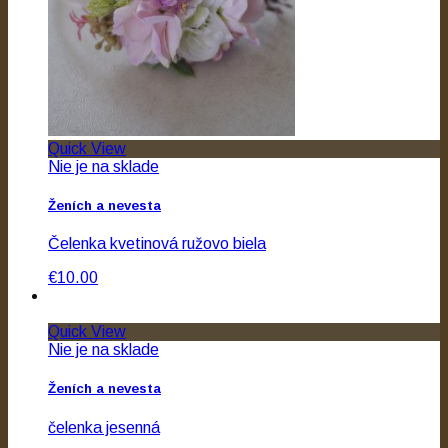
Quick View
Nie je na sklade
Ženích a nevesta
Čelenka kvetinová ružovo biela
€10.00
Quick View
Nie je na sklade
Ženích a nevesta
čelenka jesenná