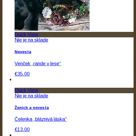
Quick View
Nie je na sklade
Nevesta
Venček „rande v lese“
€35.00
Quick View
Nie je na sklade
Ženích a nevesta
Čelenka „bláznivá láska“
€13.00