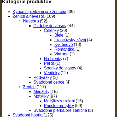
Kategórie produktov
Kytice s pierkami pre ženícha
(39)
Ženích a nevesta
(169)
Nevesta
(52)
Ozdoby do vlasov
(44)
Čelenky
(20)
Biele
(1)
Francúzsky závoj
(4)
Kvetinové
(13)
Romantika
(1)
Vintage
(1)
Hrebienky
(7)
Parta
(1)
Sponky do vlasov
(4)
Venčeky
(12)
Podväzky
(3)
Svadobné čepce
(4)
Ženích
(117)
Manžety
(15)
Motýliky
(97)
Motýliky s trakmi
(16)
Pánske motýliky
(60)
Svadobné pierka pre ženícha
(5)
Svadobní hostia
(125)