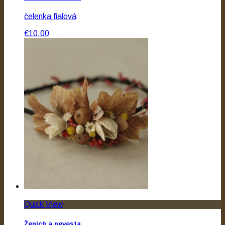
čelenka fialová
€10.00
Quick View
Ženích a nevesta