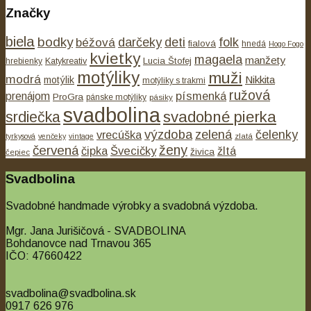
Značky
biela
bodky
béžová
darčeky
deti
folk
fialová
hnedá
Hogo Fogo
kvietky
magaela
manžety
Lucia Štofej
hrebienky
Katykreativ
motýliky
muži
modrá
Nikkita
motýlik
motýliky s trakmi
ružová
písmenká
prenájom
ProGra
pánske motýliky
pásiky
svadbolina
svadobné pierka
srdiečka
výzdoba
zelená
čelenky
vrecúška
tyrkysová
venčeky
vintage
zlatá
ženy
červená
čipka
Švecičky
žltá
živica
čepiec
Svadbolina
Svadobné handmade výrobky a svadobná výzdoba.
Mgr. Jana Jurišičová - SVADBOLINA
Bohdanovce nad Trnavou 365
IČO: 47660422
svadbolina@svadbolina.sk
0917 626 976