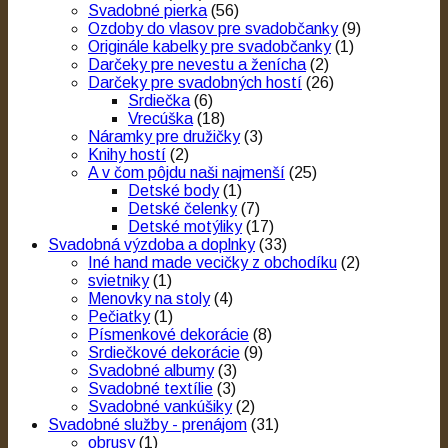
Svadobné pierka
(56)
Ozdoby do vlasov pre svadobčanky
(9)
Originále kabelky pre svadobčanky
(1)
Darčeky pre nevestu a ženícha
(2)
Darčeky pre svadobných hostí
(26)
Srdiečka
(6)
Vrecúška
(18)
Náramky pre družičky
(3)
Knihy hostí
(2)
A v čom pôjdu naši najmenší
(25)
Detské body
(1)
Detské čelenky
(7)
Detské motýliky
(17)
Svadobná výzdoba a doplnky
(33)
Iné hand made vecičky z obchodíku
(2)
svietniky
(1)
Menovky na stoly
(4)
Pečiatky
(1)
Písmenkové dekorácie
(8)
Srdiečkové dekorácie
(9)
Svadobné albumy
(3)
Svadobné textílie
(3)
Svadobné vankúšiky
(2)
Svadobné služby - prenájom
(31)
obrusy
(1)