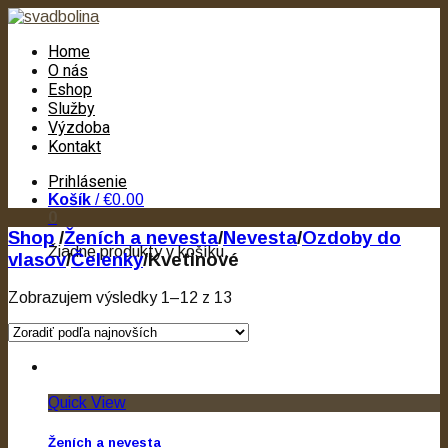
Home
O nás
Eshop
Služby
Výzdoba
Kontakt
Prihlásenie
Košík
/
€0.00
0
Shop
/
Ženích a nevesta
/
Nevesta
/
Ozdoby do
Žiadne produkty v košíku.
vlasov
/
Čelenky
/
Kvetinové
Zobrazujem výsledky 1–12 z 13
Quick View
Ženích a nevesta