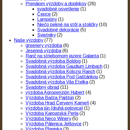
Prenájom výzdoby a doplnkov
(26)
svadobné osvetlenie
(1)
Čepce
(2)
Lampióny
(1)
Niečo pekné na stôl a stoličky
(10)
Svadobné dekorácie
(5)
Svietniky
(2)
Naše výzdoby
(77)
greenery výzdoba
(6)
Jesenná výzdoba
(6)
Ranč na striebornom jazere Galanta
(1)
Svadobná výzdoba Boldog
(1)
Svadobná výzdoba Gaudium Limbach
(1)
Svadobná výzdoba Kolozsi Ranch
(1)
Svadobná výzdoba Pod Gaštánkou
(2)
Svadobná výzdoba Vila Etelka
(2)
Svadobný obrad
(11)
výzdoba Agropenzión Hubert
(4)
Výzdoba Bašta Pajštún
(2)
Výzdoba Hrad Červený Kameň
(4)
výzdoba jún (druhá polovica)
(1)
Výzdoba Karpatská Perla
(2)
Výzdoba Neco Winery
(5)
Výzdoba Pálenica Jelšovce
(7)
Výzdoba Planinka
(3)