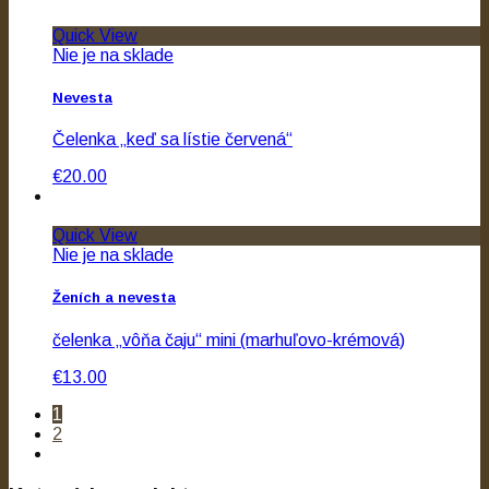
Quick View
Nie je na sklade
Nevesta
Čelenka „keď sa lístie červená“
€20.00
Quick View
Nie je na sklade
Ženích a nevesta
čelenka „vôňa čaju“ mini (marhuľovo-krémová)
€13.00
1
2