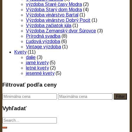
výzdoba Staré časy Modra
(2)
Výzdoba Starý dom Modra
(4)
Výzdoba vinárstvo Bartal
(1)
Výzdoba vinárstvo Dobrý Pocit
(1)
Výzdoba začiatok júla
(1)
Výzdoba Zemanský dvor Šúrovce
(3)
Prírodná svadba
(8)
Ľudová výzdoba
(6)
Vintage výzdoba
(1)
Kvety
(11)
dalie
(3)
jarné kvety
(5)
letné kvety
(2)
jesenné kvety
(5)
Filtrovať podľa ceny
Filter
Vyhľadať