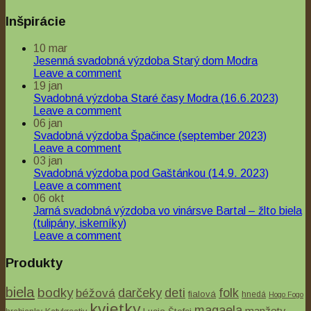
Inšpirácie
10
mar
Jesenná svadobná výzdoba Starý dom Modra
Leave a comment
19
jan
Svadobná výzdoba Staré časy Modra (16.6.2023)
Leave a comment
06
jan
Svadobná výzdoba Špačince (september 2023)
Leave a comment
03
jan
Svadobná výzdoba pod Gaštánkou (14.9. 2023)
Leave a comment
06
okt
Jarná svadobná výzdoba vo vinársve Bartal – žlto biela
(tulipány, iskerníky)
Leave a comment
Produkty
biela
bodky
béžová
darčeky
deti
folk
fialová
hnedá
Hogo Fogo
kvietky
magaela
manžety