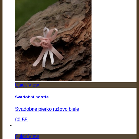
Quick View
Svadobní hostia
Svadobné pierko ružovo biele
€0.55
Quick View