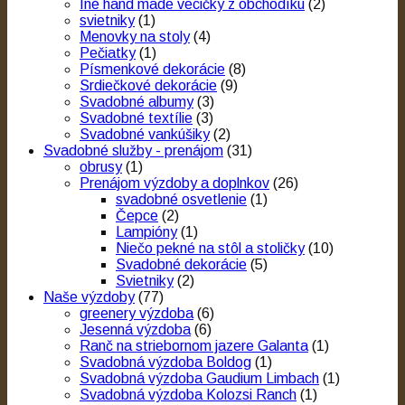
Iné hand made vecičky z obchodíku
(2)
svietniky
(1)
Menovky na stoly
(4)
Pečiatky
(1)
Písmenkové dekorácie
(8)
Srdiečkové dekorácie
(9)
Svadobné albumy
(3)
Svadobné textílie
(3)
Svadobné vankúšiky
(2)
Svadobné služby - prenájom
(31)
obrusy
(1)
Prenájom výzdoby a doplnkov
(26)
svadobné osvetlenie
(1)
Čepce
(2)
Lampióny
(1)
Niečo pekné na stôl a stoličky
(10)
Svadobné dekorácie
(5)
Svietniky
(2)
Naše výzdoby
(77)
greenery výzdoba
(6)
Jesenná výzdoba
(6)
Ranč na striebornom jazere Galanta
(1)
Svadobná výzdoba Boldog
(1)
Svadobná výzdoba Gaudium Limbach
(1)
Svadobná výzdoba Kolozsi Ranch
(1)