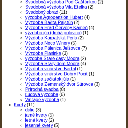
Svadobná výzdoba Pod Gaštánkou
(2)
Svadobná výzdoba Vila Etelka
(2)
Svadobný obrad
(11)
výzdoba Agropenzión Hubert
(4)
Výzdoba Bašta Pajštún
(2)
Výzdoba Hrad Červený Kameň
(4)
výzdoba jún (druhá polovica)
(1)
Výzdoba Karpatská Perla
(2)
Výzdoba Neco Winery
(5)
Výzdoba Pálenica Jelšovce
(7)
Výzdoba Planinka
(3)
výzdoba Staré časy Modra
(2)
Výzdoba Starý dom Modra
(4)
Výzdoba vinárstvo Bartal
(1)
Výzdoba vinárstvo Dobrý Pocit
(1)
Výzdoba začiatok júla
(1)
Výzdoba Zemanský dvor Šúrovce
(3)
Prírodná svadba
(8)
Ľudová výzdoba
(6)
Vintage výzdoba
(1)
Kvety
(11)
dalie
(3)
jarné kvety
(5)
letné kvety
(2)
jesenné kvety
(5)