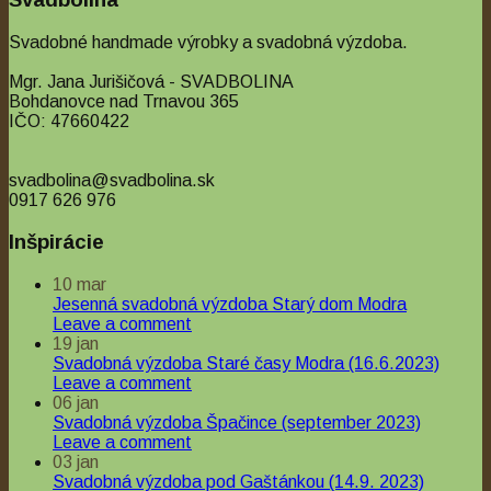
Svadobné handmade výrobky a svadobná výzdoba.
Mgr. Jana Jurišičová - SVADBOLINA
Bohdanovce nad Trnavou 365
IČO: 47660422
svadbolina@svadbolina.sk
0917 626 976
Inšpirácie
10
mar
Jesenná svadobná výzdoba Starý dom Modra
Leave a comment
19
jan
Svadobná výzdoba Staré časy Modra (16.6.2023)
Leave a comment
06
jan
Svadobná výzdoba Špačince (september 2023)
Leave a comment
03
jan
Svadobná výzdoba pod Gaštánkou (14.9. 2023)