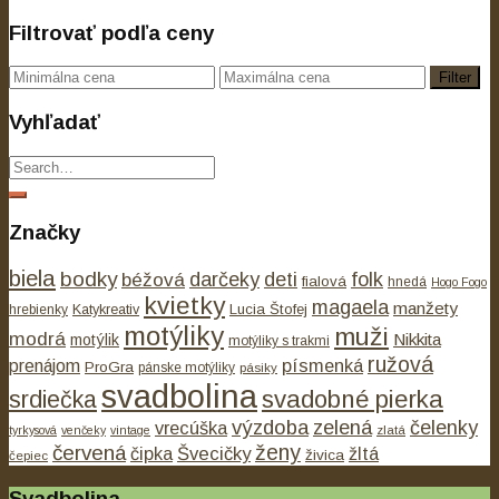
Filtrovať podľa ceny
Filter
Vyhľadať
Značky
biela
bodky
béžová
darčeky
deti
folk
fialová
hnedá
Hogo Fogo
kvietky
magaela
manžety
Lucia Štofej
hrebienky
Katykreativ
motýliky
muži
modrá
Nikkita
motýlik
motýliky s trakmi
ružová
písmenká
prenájom
ProGra
pánske motýliky
pásiky
svadbolina
svadobné pierka
srdiečka
výzdoba
zelená
čelenky
vrecúška
tyrkysová
venčeky
vintage
zlatá
ženy
červená
čipka
Švecičky
žltá
živica
čepiec
Svadbolina