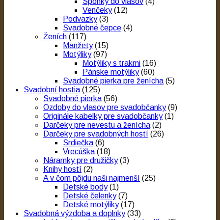
Sponky do vlasov
(4)
Venčeky
(12)
Podväzky
(3)
Svadobné čepce
(4)
Ženích
(117)
Manžety
(15)
Motýliky
(97)
Motýliky s trakmi
(16)
Pánske motýliky
(60)
Svadobné pierka pre ženícha
(5)
Svadobní hostia
(125)
Svadobné pierka
(56)
Ozdoby do vlasov pre svadobčanky
(9)
Originále kabelky pre svadobčanky
(1)
Darčeky pre nevestu a ženícha
(2)
Darčeky pre svadobných hostí
(26)
Srdiečka
(6)
Vrecúška
(18)
Náramky pre družičky
(3)
Knihy hostí
(2)
A v čom pôjdu naši najmenší
(25)
Detské body
(1)
Detské čelenky
(7)
Detské motýliky
(17)
Svadobná výzdoba a doplnky
(33)