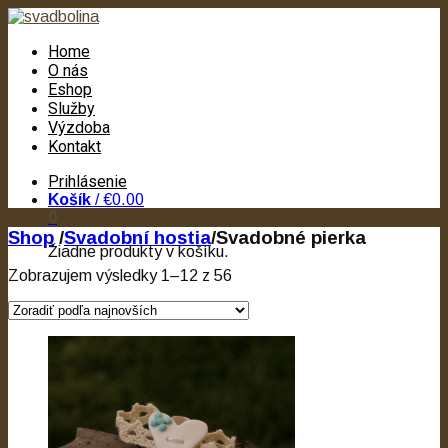
Home
O nás
Eshop
Služby
Výzdoba
Kontakt
Prihlásenie
Košík
/
€0.00
0
Shop
/
Svadobní hostia
/
Svadobné pierka
Žiadne produkty v košíku.
Zobrazujem výsledky 1–12 z 56