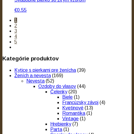
€0.55
1
2
3
4
5
Kategórie produktov
Kytice s pierkami pre ženícha
(39)
Ženích a nevesta
(169)
Nevesta
(52)
Ozdoby do vlasov
(44)
Čelenky
(20)
Biele
(1)
Francúzsky závoj
(4)
Kvetinové
(13)
Romantika
(1)
Vintage
(1)
Hrebienky
(7)
Parta
(1)