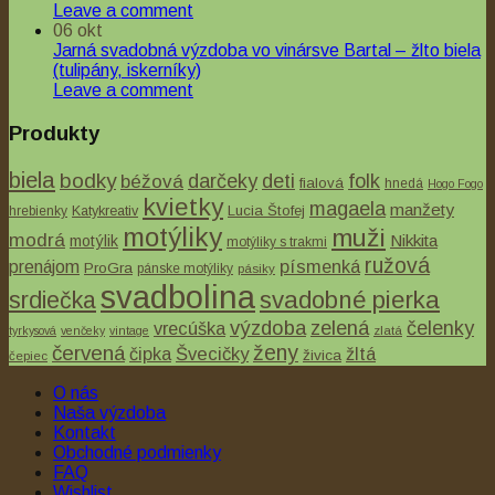
Leave a comment
06
okt
Jarná svadobná výzdoba vo vinársve Bartal – žlto biela
(tulipány, iskerníky)
Leave a comment
Produkty
biela
bodky
béžová
darčeky
deti
folk
fialová
hnedá
Hogo Fogo
kvietky
magaela
manžety
Lucia Štofej
hrebienky
Katykreativ
motýliky
muži
modrá
Nikkita
motýlik
motýliky s trakmi
ružová
písmenká
prenájom
ProGra
pánske motýliky
pásiky
svadbolina
svadobné pierka
srdiečka
výzdoba
zelená
čelenky
vrecúška
tyrkysová
venčeky
vintage
zlatá
ženy
červená
čipka
Švecičky
žltá
živica
čepiec
O nás
Naša výzdoba
Kontakt
Obchodné podmienky
FAQ
Wishlist