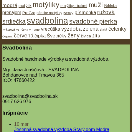
motýliky
muži
modrá
Nikkita
motýlik
motýliky s trakmi
ružová
písmenká
prenájom
ProGra
pánske motýliky
pásiky
svadbolina
svadobné pierka
srdiečka
výzdoba
zelená
čelenky
vrecúška
tyrkysová
venčeky
vintage
zlatá
ženy
červená
čipka
Švecičky
žltá
živica
čepiec
Svadbolina
Svadobné handmade výrobky a svadobná výzdoba.
Mgr. Jana Jurišičová - SVADBOLINA
Bohdanovce nad Trnavou 365
IČO: 47660422
svadbolina@svadbolina.sk
0917 626 976
Inšpirácie
10
mar
Jesenná svadobná výzdoba Starý dom Modra