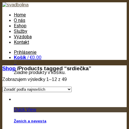
Home
O nás
Eshop
Služby
Výzdoba
Kontakt
Prihlásenie
Košík
/
€0.00
0
Shop
/
Products tagged “srdiečka”
Žiadne produkty v košíku.
Zobrazujem výsledky 1–12 z 49
Quick View
Ženích a nevesta