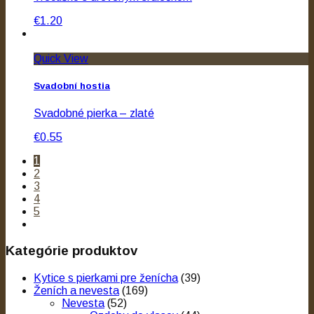
€1.20
Quick View
Svadobní hostia
Svadobné pierka – zlaté
€0.55
1
2
3
4
5
Kategórie produktov
Kytice s pierkami pre ženícha
(39)
Ženích a nevesta
(169)
Nevesta
(52)