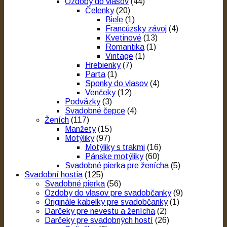
Ozdoby do vlasov
(44)
Čelenky
(20)
Biele
(1)
Francúzsky závoj
(4)
Kvetinové
(13)
Romantika
(1)
Vintage
(1)
Hrebienky
(7)
Parta
(1)
Sponky do vlasov
(4)
Venčeky
(12)
Podväzky
(3)
Svadobné čepce
(4)
Ženích
(117)
Manžety
(15)
Motýliky
(97)
Motýliky s trakmi
(16)
Pánske motýliky
(60)
Svadobné pierka pre ženícha
(5)
Svadobní hostia
(125)
Svadobné pierka
(56)
Ozdoby do vlasov pre svadobčanky
(9)
Originále kabelky pre svadobčanky
(1)
Darčeky pre nevestu a ženícha
(2)
Darčeky pre svadobných hostí
(26)