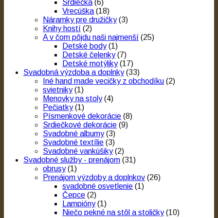
Srdiečka
(6)
Vrecúška
(18)
Náramky pre družičky
(3)
Knihy hostí
(2)
A v čom pôjdu naši najmenší
(25)
Detské body
(1)
Detské čelenky
(7)
Detské motýliky
(17)
Svadobná výzdoba a doplnky
(33)
Iné hand made vecičky z obchodíku
(2)
svietniky
(1)
Menovky na stoly
(4)
Pečiatky
(1)
Písmenkové dekorácie
(8)
Srdiečkové dekorácie
(9)
Svadobné albumy
(3)
Svadobné textílie
(3)
Svadobné vankúšiky
(2)
Svadobné služby - prenájom
(31)
obrusy
(1)
Prenájom výzdoby a doplnkov
(26)
svadobné osvetlenie
(1)
Čepce
(2)
Lampióny
(1)
Niečo pekné na stôl a stoličky
(10)