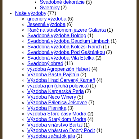
Svadobné dekorácie
(5)
Svietniky
(2)
Naše výzdoby
(77)
greenery výzdoba
(6)
Jesenná výzdoba
(6)
Ranč na striebornom jazere Galanta
(1)
Svadobná výzdoba Boldog
(1)
Svadobná výzdoba Gaudium Limbach
(1)
Svadobná výzdoba Kolozsi Ranch
(1)
Svadobná výzdoba Pod Gaštánkou
(2)
Svadobná výzdoba Vila Etelka
(2)
Svadobný obrad
(11)
výzdoba Agropenzión Hubert
(4)
Výzdoba Bašta Pajštún
(2)
Výzdoba Hrad Červený Kameň
(4)
výzdoba jún (druhá polovica)
(1)
Výzdoba Karpatská Perla
(2)
Výzdoba Neco Winery
(5)
Výzdoba Pálenica Jelšovce
(7)
Výzdoba Planinka
(3)
výzdoba Staré časy Modra
(2)
Výzdoba Starý dom Modra
(4)
Výzdoba vinárstvo Bartal
(1)
Výzdoba vinárstvo Dobrý Pocit
(1)
Výzdoba začiatok júla
(1)