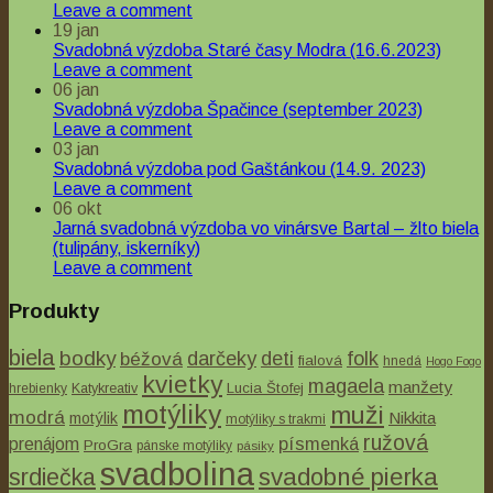
Leave a comment
19
jan
Svadobná výzdoba Staré časy Modra (16.6.2023)
Leave a comment
06
jan
Svadobná výzdoba Špačince (september 2023)
Leave a comment
03
jan
Svadobná výzdoba pod Gaštánkou (14.9. 2023)
Leave a comment
06
okt
Jarná svadobná výzdoba vo vinársve Bartal – žlto biela
(tulipány, iskerníky)
Leave a comment
Produkty
biela
bodky
béžová
darčeky
deti
folk
fialová
hnedá
Hogo Fogo
kvietky
magaela
manžety
Lucia Štofej
hrebienky
Katykreativ
motýliky
muži
modrá
Nikkita
motýlik
motýliky s trakmi
ružová
písmenká
prenájom
ProGra
pánske motýliky
pásiky
svadbolina
svadobné pierka
srdiečka