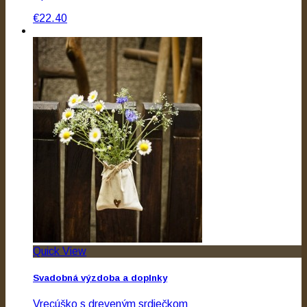
€22.40
Quick View
Svadobná výzdoba a doplnky
Vrecúško s dreveným srdiečkom