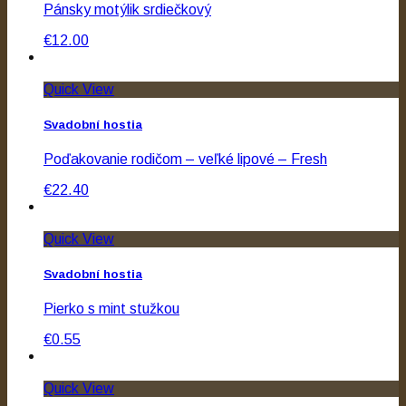
Pánsky motýlik srdiečkový
€12.00
Quick View
Svadobní hostia
Poďakovanie rodičom – veľké lipové – Fresh
€22.40
Quick View
Svadobní hostia
Pierko s mint stužkou
€0.55
Quick View