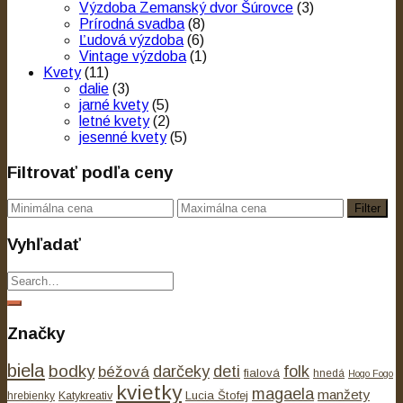
Výzdoba Zemanský dvor Šúrovce
(3)
Prírodná svadba
(8)
Ľudová výzdoba
(6)
Vintage výzdoba
(1)
Kvety
(11)
dalie
(3)
jarné kvety
(5)
letné kvety
(2)
jesenné kvety
(5)
Filtrovať podľa ceny
Filter
Vyhľadať
Značky
biela
bodky
béžová
darčeky
deti
folk
fialová
hnedá
Hogo Fogo
kvietky
magaela
manžety
Lucia Štofej
hrebienky
Katykreativ