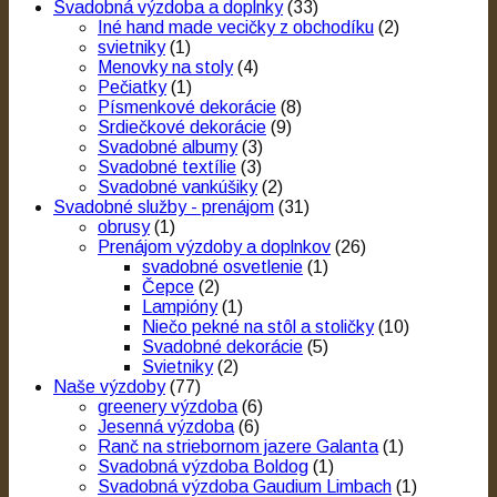
Svadobná výzdoba a doplnky
(33)
Iné hand made vecičky z obchodíku
(2)
svietniky
(1)
Menovky na stoly
(4)
Pečiatky
(1)
Písmenkové dekorácie
(8)
Srdiečkové dekorácie
(9)
Svadobné albumy
(3)
Svadobné textílie
(3)
Svadobné vankúšiky
(2)
Svadobné služby - prenájom
(31)
obrusy
(1)
Prenájom výzdoby a doplnkov
(26)
svadobné osvetlenie
(1)
Čepce
(2)
Lampióny
(1)
Niečo pekné na stôl a stoličky
(10)
Svadobné dekorácie
(5)
Svietniky
(2)
Naše výzdoby
(77)
greenery výzdoba
(6)
Jesenná výzdoba
(6)
Ranč na striebornom jazere Galanta
(1)
Svadobná výzdoba Boldog
(1)
Svadobná výzdoba Gaudium Limbach
(1)