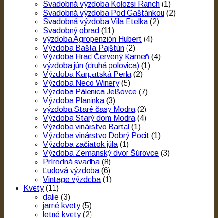
Svadobná výzdoba Kolozsi Ranch
(1)
Svadobná výzdoba Pod Gaštánkou
(2)
Svadobná výzdoba Vila Etelka
(2)
Svadobný obrad
(11)
výzdoba Agropenzión Hubert
(4)
Výzdoba Bašta Pajštún
(2)
Výzdoba Hrad Červený Kameň
(4)
výzdoba jún (druhá polovica)
(1)
Výzdoba Karpatská Perla
(2)
Výzdoba Neco Winery
(5)
Výzdoba Pálenica Jelšovce
(7)
Výzdoba Planinka
(3)
výzdoba Staré časy Modra
(2)
Výzdoba Starý dom Modra
(4)
Výzdoba vinárstvo Bartal
(1)
Výzdoba vinárstvo Dobrý Pocit
(1)
Výzdoba začiatok júla
(1)
Výzdoba Zemanský dvor Šúrovce
(3)
Prírodná svadba
(8)
Ľudová výzdoba
(6)
Vintage výzdoba
(1)
Kvety
(11)
dalie
(3)
jarné kvety
(5)
letné kvety
(2)