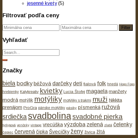
jesenné kvety
(5)
Filtrovať podľa ceny
Filter
Vyhľadať
Značky
biela
bodky
béžová
darčeky
deti
folk
fialová
hnedá
Hogo Fogo
kvietky
magaela
manžety
Lucia Štofej
hrebienky
Katykreativ
motýliky
muži
modrá
Nikkita
motýlik
motýliky s trakmi
ružová
písmenká
prenájom
ProGra
pánske motýliky
pásiky
svadbolina
svadobné pierka
srdiečka
výzdoba
zelená
čelenky
vrecúška
tyrkysová
venčeky
vintage
zlatá
ženy
červená
čipka
Švecičky
žltá
živica
čepiec