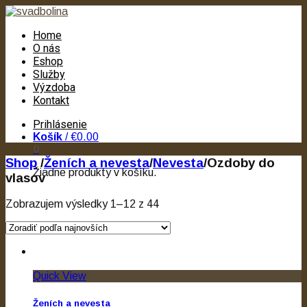
Home
O nás
Eshop
Služby
Výzdoba
Kontakt
Prihlásenie
Košík
/
€0.00
0
Shop
/
Ženích a nevesta
/
Nevesta
/
Ozdoby do
Žiadne produkty v košíku.
vlasov
Zobrazujem výsledky 1–12 z 44
Quick View
Ženích a nevesta