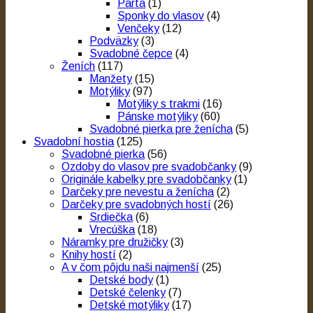
Parta
(1)
Sponky do vlasov
(4)
Venčeky
(12)
Podväzky
(3)
Svadobné čepce
(4)
Ženích
(117)
Manžety
(15)
Motýliky
(97)
Motýliky s trakmi
(16)
Pánske motýliky
(60)
Svadobné pierka pre ženícha
(5)
Svadobní hostia
(125)
Svadobné pierka
(56)
Ozdoby do vlasov pre svadobčanky
(9)
Originále kabelky pre svadobčanky
(1)
Darčeky pre nevestu a ženícha
(2)
Darčeky pre svadobných hostí
(26)
Srdiečka
(6)
Vrecúška
(18)
Náramky pre družičky
(3)
Knihy hostí
(2)
A v čom pôjdu naši najmenší
(25)
Detské body
(1)
Detské čelenky
(7)
Detské motýliky
(17)