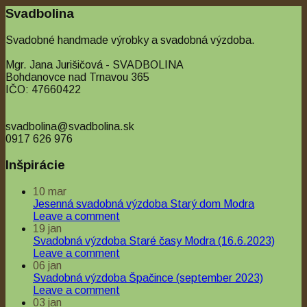
Svadbolina
Svadobné handmade výrobky a svadobná výzdoba.
Mgr. Jana Jurišičová - SVADBOLINA
Bohdanovce nad Trnavou 365
IČO: 47660422
svadbolina@svadbolina.sk
0917 626 976
Inšpirácie
10
mar
Jesenná svadobná výzdoba Starý dom Modra
Leave a comment
19
jan
Svadobná výzdoba Staré časy Modra (16.6.2023)
Leave a comment
06
jan
Svadobná výzdoba Špačince (september 2023)
Leave a comment
03
jan