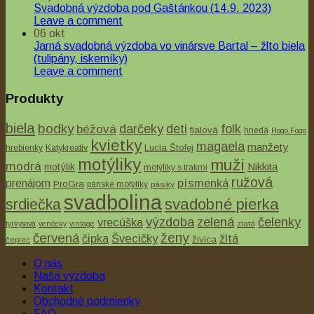
Svadobná výzdoba pod Gaštánkou (14.9. 2023)
Leave a comment
06
okt
Jarná svadobná výzdoba vo vinársve Bartal – žlto biela
(tulipány, iskerníky)
Leave a comment
Produkty
biela
bodky
béžová
darčeky
deti
folk
fialová
hnedá
Hogo Fogo
kvietky
magaela
manžety
Lucia Štofej
hrebienky
Katykreativ
motýliky
muži
modrá
Nikkita
motýlik
motýliky s trakmi
ružová
písmenká
prenájom
ProGra
pánske motýliky
pásiky
svadbolina
svadobné pierka
srdiečka
výzdoba
zelená
čelenky
vrecúška
tyrkysová
venčeky
vintage
zlatá
ženy
červená
čipka
Švecičky
žltá
živica
čepiec
O nás
Naša výzdoba
Kontakt
Obchodné podmienky
FAQ