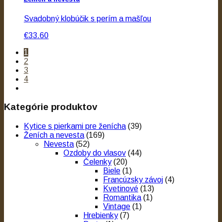
Svadobný klobúčik s perím a mašľou
€33.60
1
2
3
4
Kategórie produktov
Kytice s pierkami pre ženícha
(39)
Ženích a nevesta
(169)
Nevesta
(52)
Ozdoby do vlasov
(44)
Čelenky
(20)
Biele
(1)
Francúzsky závoj
(4)
Kvetinové
(13)
Romantika
(1)
Vintage
(1)
Hrebienky
(7)