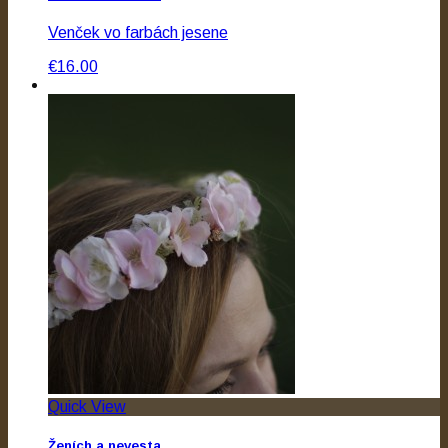
Venček vo farbách jesene
€16.00
Quick View
Ženích a nevesta