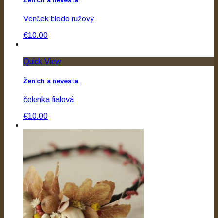
Ženích a nevesta
Venček bledo ružový
€10.00
Quick View
Ženích a nevesta
čelenka fialová
€10.00