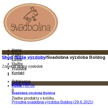
Home
O nás
Shop
/
Naše výzdoby
/
Svadobná výzdoba Boldog
Eshop
Služby
Zobraziť jediný výsledok
Výzdoba
Kontakt
Prihlásenie
Quick View
Košík
/
€0.00
0
Svadobná výzdoba Boldog
Žiadne produkty v košíku.
Prírodná svadobná výzdoba Boldog (29.6.2021)