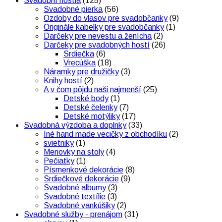
Svadobní hostia
(125)
Svadobné pierka
(56)
Ozdoby do vlasov pre svadobčanky
(9)
Originále kabelky pre svadobčanky
(1)
Darčeky pre nevestu a ženícha
(2)
Darčeky pre svadobných hostí
(26)
Srdiečka
(6)
Vrecúška
(18)
Náramky pre družičky
(3)
Knihy hostí
(2)
A v čom pôjdu naši najmenší
(25)
Detské body
(1)
Detské čelenky
(7)
Detské motýliky
(17)
Svadobná výzdoba a doplnky
(33)
Iné hand made vecičky z obchodíku
(2)
svietniky
(1)
Menovky na stoly
(4)
Pečiatky
(1)
Písmenkové dekorácie
(8)
Srdiečkové dekorácie
(9)
Svadobné albumy
(3)
Svadobné textílie
(3)
Svadobné vankúšiky
(2)
Svadobné služby - prenájom
(31)