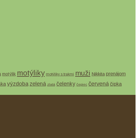
motýliky
muži
á
Nikkita
prenájom
motýlik
motýliky s trakmi
výzdoba
zelená
červená
čelenky
ška
čipka
zlatá
čepiec