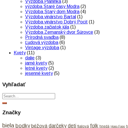
Výzdoba Planinka
(3)
výzdoba Staré časy Modra
(2)
Výzdoba Starý dom Modra
(4)
Výzdoba vinárstvo Bartal
(1)
Výzdoba vinárstvo Dobrý Pocit
(1)
Výzdoba začiatok júla
(1)
Výzdoba Zemanský dvor Šúrovce
(3)
Prírodná svadba
(8)
Ľudová výzdoba
(6)
Vintage výzdoba
(1)
Kvety
(11)
dalie
(3)
jarné kvety
(5)
letné kvety
(2)
jesenné kvety
(5)
Vyhľadať
Značky
biela
bodky
béžová
darčeky
deti
folk
fialová
hnedá
h
Hogo Fogo