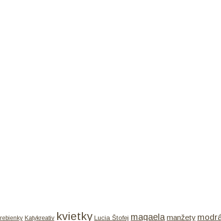
kvietky
magaela
modr
manžety
Lucia Štofej
rebienky
Katykreativ