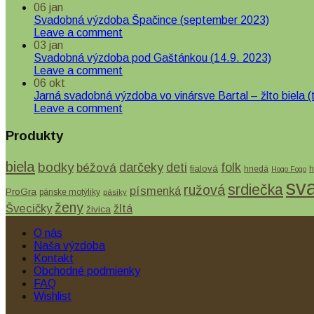
06
jan
Svadobná výzdoba Špačince (september 2023)
Leave a comment
03
jan
Svadobná výzdoba pod Gaštánkou (14.9. 2023)
Leave a comment
06
okt
Jarná svadobná výzdoba vo vinársve Bartal – žlto biela (t
Leave a comment
Produkty
biela
bodky
béžová
darčeky
deti
folk
fialová
hnedá
h
Hogo Fogo
sv
srdiečka
ružová
písmenká
ProGra
pánske motýliky
pásiky
ženy
Švecičky
žltá
živica
O nás
Naša výzdoba
Kontakt
Obchodné podmienky
FAQ
Wishlist