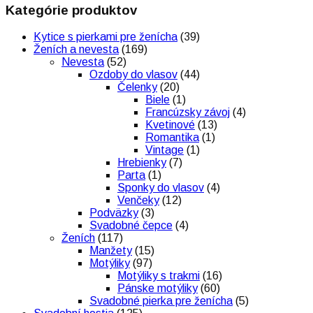
Kategórie produktov
Kytice s pierkami pre ženícha
(39)
Ženích a nevesta
(169)
Nevesta
(52)
Ozdoby do vlasov
(44)
Čelenky
(20)
Biele
(1)
Francúzsky závoj
(4)
Kvetinové
(13)
Romantika
(1)
Vintage
(1)
Hrebienky
(7)
Parta
(1)
Sponky do vlasov
(4)
Venčeky
(12)
Podväzky
(3)
Svadobné čepce
(4)
Ženích
(117)
Manžety
(15)
Motýliky
(97)
Motýliky s trakmi
(16)
Pánske motýliky
(60)
Svadobné pierka pre ženícha
(5)