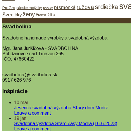
sv
srdiečka
ružová
písmenká
ProGra
pánske motýliky
pásiky
ženy
Švecičky
žltá
živica
Svadbolina
Svadobné handmade výrobky a svadobná výzdoba.
Mgr. Jana Jurišičová - SVADBOLINA
Bohdanovce nad Trnavou 365
IČO: 47660422
svadbolina@svadbolina.sk
0917 626 976
Inšpirácie
10
mar
Jesenná svadobná výzdoba Starý dom Modra
Leave a comment
19
jan
Svadobná výzdoba Staré časy Modra (16.6.2023)
Leave a comment