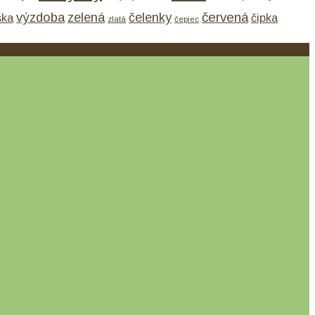
výzdoba
zelená
červená
čelenky
ška
čipka
zlatá
čepiec