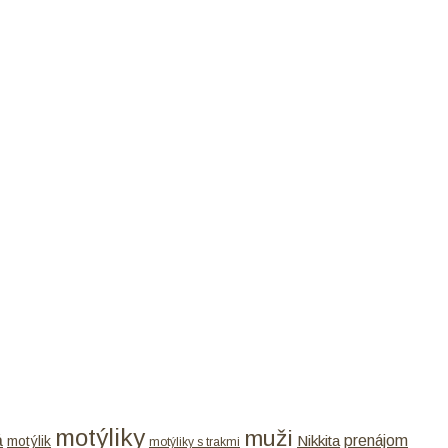
motýliky
muži
á
Nikkita
prenájom
motýlik
motýliky s trakmi