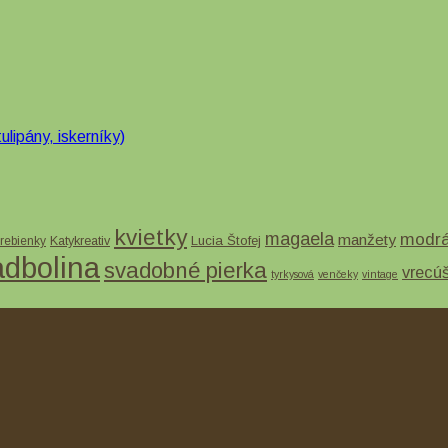
ulipány, iskerníky)
kvietky
magaela
modr
manžety
Lucia Štofej
rebienky
Katykreativ
adbolina
svadobné pierka
vrecú
tyrkysová
venčeky
vintage