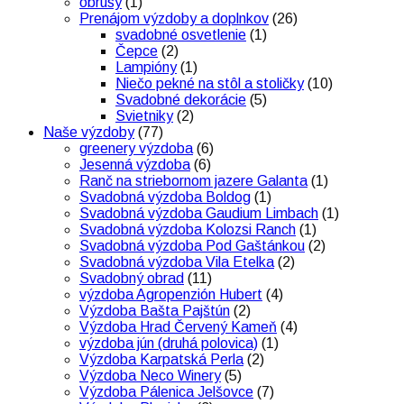
obrusy
(1)
Prenájom výzdoby a doplnkov
(26)
svadobné osvetlenie
(1)
Čepce
(2)
Lampióny
(1)
Niečo pekné na stôl a stoličky
(10)
Svadobné dekorácie
(5)
Svietniky
(2)
Naše výzdoby
(77)
greenery výzdoba
(6)
Jesenná výzdoba
(6)
Ranč na striebornom jazere Galanta
(1)
Svadobná výzdoba Boldog
(1)
Svadobná výzdoba Gaudium Limbach
(1)
Svadobná výzdoba Kolozsi Ranch
(1)
Svadobná výzdoba Pod Gaštánkou
(2)
Svadobná výzdoba Vila Etelka
(2)
Svadobný obrad
(11)
výzdoba Agropenzión Hubert
(4)
Výzdoba Bašta Pajštún
(2)
Výzdoba Hrad Červený Kameň
(4)
výzdoba jún (druhá polovica)
(1)
Výzdoba Karpatská Perla
(2)
Výzdoba Neco Winery
(5)
Výzdoba Pálenica Jelšovce
(7)