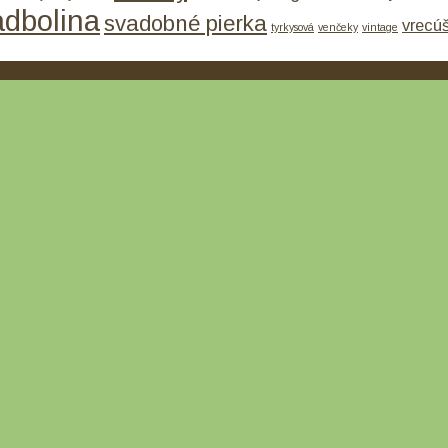
adbolina
svadobné pierka
vrecú
tyrkysová
venčeky
vintage