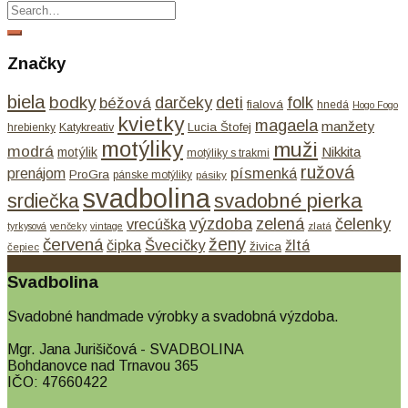
Značky
biela
bodky
béžová
darčeky
deti
folk
fialová
hnedá
Hogo Fogo
kvietky
magaela
manžety
Lucia Štofej
hrebienky
Katykreativ
motýliky
muži
modrá
Nikkita
motýlik
motýliky s trakmi
ružová
písmenká
prenájom
ProGra
pánske motýliky
pásiky
svadbolina
svadobné pierka
srdiečka
výzdoba
zelená
čelenky
vrecúška
tyrkysová
venčeky
vintage
zlatá
ženy
červená
čipka
Švecičky
žltá
živica
čepiec
Svadbolina
Svadobné handmade výrobky a svadobná výzdoba.
Mgr. Jana Jurišičová - SVADBOLINA
Bohdanovce nad Trnavou 365
IČO: 47660422