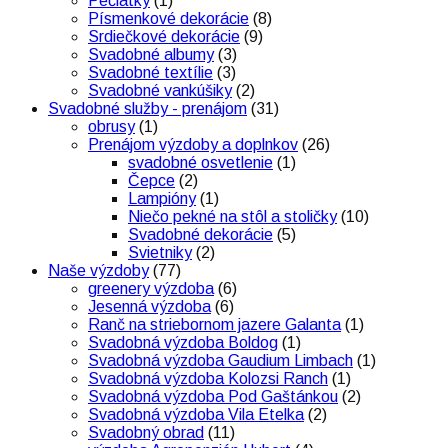
Pečiatky
(1)
Písmenkové dekorácie
(8)
Srdiečkové dekorácie
(9)
Svadobné albumy
(3)
Svadobné textílie
(3)
Svadobné vankúšiky
(2)
Svadobné služby - prenájom
(31)
obrusy
(1)
Prenájom výzdoby a doplnkov
(26)
svadobné osvetlenie
(1)
Čepce
(2)
Lampióny
(1)
Niečo pekné na stôl a stoličky
(10)
Svadobné dekorácie
(5)
Svietniky
(2)
Naše výzdoby
(77)
greenery výzdoba
(6)
Jesenná výzdoba
(6)
Ranč na striebornom jazere Galanta
(1)
Svadobná výzdoba Boldog
(1)
Svadobná výzdoba Gaudium Limbach
(1)
Svadobná výzdoba Kolozsi Ranch
(1)
Svadobná výzdoba Pod Gaštánkou
(2)
Svadobná výzdoba Vila Etelka
(2)
Svadobný obrad
(11)