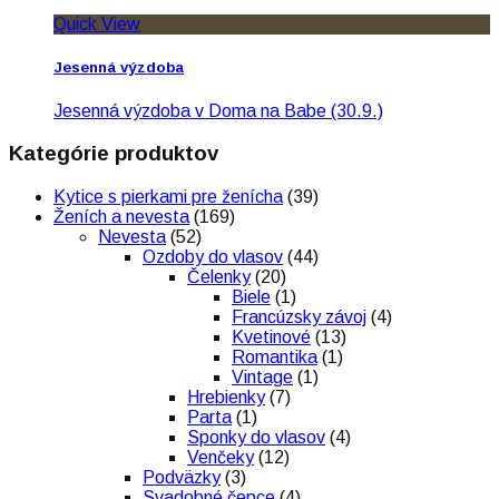
Quick View
Jesenná výzdoba
Jesenná výzdoba v Doma na Babe (30.9.)
Kategórie produktov
Kytice s pierkami pre ženícha
(39)
Ženích a nevesta
(169)
Nevesta
(52)
Ozdoby do vlasov
(44)
Čelenky
(20)
Biele
(1)
Francúzsky závoj
(4)
Kvetinové
(13)
Romantika
(1)
Vintage
(1)
Hrebienky
(7)
Parta
(1)
Sponky do vlasov
(4)
Venčeky
(12)
Podväzky
(3)
Svadobné čepce
(4)