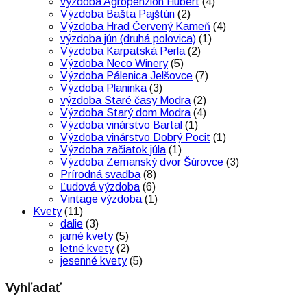
výzdoba Agropenzión Hubert
(4)
Výzdoba Bašta Pajštún
(2)
Výzdoba Hrad Červený Kameň
(4)
výzdoba jún (druhá polovica)
(1)
Výzdoba Karpatská Perla
(2)
Výzdoba Neco Winery
(5)
Výzdoba Pálenica Jelšovce
(7)
Výzdoba Planinka
(3)
výzdoba Staré časy Modra
(2)
Výzdoba Starý dom Modra
(4)
Výzdoba vinárstvo Bartal
(1)
Výzdoba vinárstvo Dobrý Pocit
(1)
Výzdoba začiatok júla
(1)
Výzdoba Zemanský dvor Šúrovce
(3)
Prírodná svadba
(8)
Ľudová výzdoba
(6)
Vintage výzdoba
(1)
Kvety
(11)
dalie
(3)
jarné kvety
(5)
letné kvety
(2)
jesenné kvety
(5)
Vyhľadať