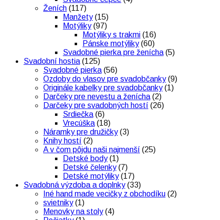
Ženích
(117)
Manžety
(15)
Motýliky
(97)
Motýliky s trakmi
(16)
Pánske motýliky
(60)
Svadobné pierka pre ženícha
(5)
Svadobní hostia
(125)
Svadobné pierka
(56)
Ozdoby do vlasov pre svadobčanky
(9)
Originále kabelky pre svadobčanky
(1)
Darčeky pre nevestu a ženícha
(2)
Darčeky pre svadobných hostí
(26)
Srdiečka
(6)
Vrecúška
(18)
Náramky pre družičky
(3)
Knihy hostí
(2)
A v čom pôjdu naši najmenší
(25)
Detské body
(1)
Detské čelenky
(7)
Detské motýliky
(17)
Svadobná výzdoba a doplnky
(33)
Iné hand made vecičky z obchodíku
(2)
svietniky
(1)
Menovky na stoly
(4)