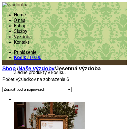
Home
O nás
Eshop
Služby
Výzdoba
Kontakt
Prihlásenie
Košík
/
€0.00
0
Shop
/
Naše výzdoby
/
Jesenná výzdoba
Žiadne produkty v košíku.
Počet výsledkov na zobrazenie 6