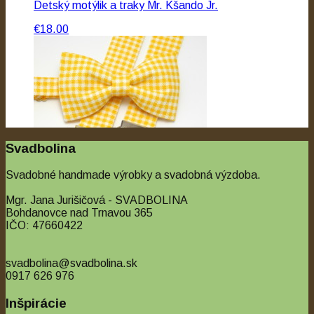
Detský motýlik a traky Mr. Kšando Jr.
€18.00
Svadbolina
Svadobné handmade výrobky a svadobná výzdoba.
Mgr. Jana Jurišičová - SVADBOLINA
Bohdanovce nad Trnavou 365
IČO: 47660422
svadbolina@svadbolina.sk
0917 626 976
Inšpirácie