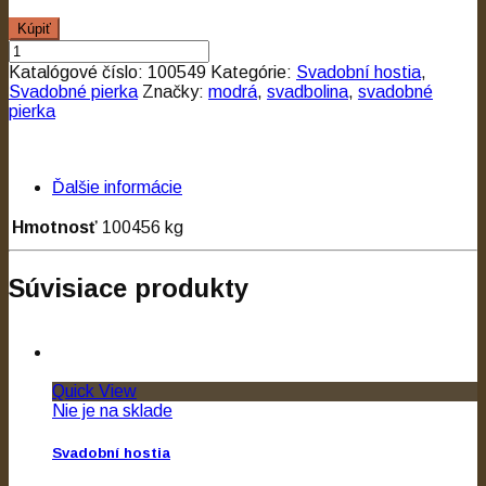
Kúpiť
Katalógové číslo:
100549
Kategórie:
Svadobní hostia
,
Svadobné pierka
Značky:
modrá
,
svadbolina
,
svadobné
pierka
Ďalšie informácie
Hmotnosť
100456 kg
Súvisiace produkty
Quick View
Nie je na sklade
Svadobní hostia