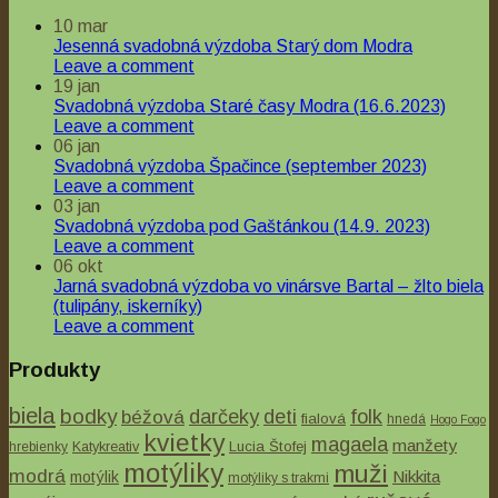
10
mar
Jesenná svadobná výzdoba Starý dom Modra
Leave a comment
19
jan
Svadobná výzdoba Staré časy Modra (16.6.2023)
Leave a comment
06
jan
Svadobná výzdoba Špačince (september 2023)
Leave a comment
03
jan
Svadobná výzdoba pod Gaštánkou (14.9. 2023)
Quick View
Leave a comment
06
okt
Jarná svadobná výzdoba vo vinársve Bartal – žlto biela
Svadobní hostia
(tulipány, iskerníky)
Leave a comment
Detský set „Žĺtko junior“
Produkty
€18.00
biela
bodky
béžová
darčeky
deti
folk
fialová
hnedá
Hogo Fogo
kvietky
magaela
manžety
Lucia Štofej
hrebienky
Katykreativ
motýliky
muži
modrá
Nikkita
motýlik
motýliky s trakmi