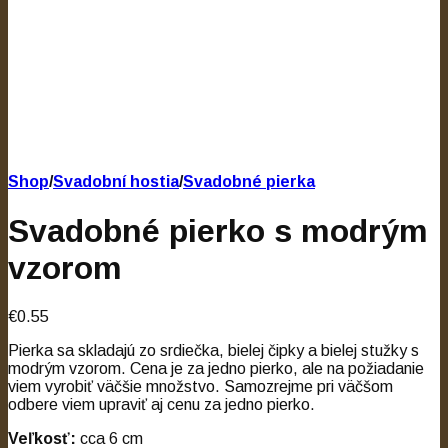
Shop
/
Svadobní hostia
/
Svadobné pierka
Svadobné pierko s modrým
vzorom
€0.55
Pierka sa skladajú zo srdiečka, bielej čipky a bielej stužky s
modrým vzorom. Cena je za jedno pierko, ale na požiadanie
viem vyrobiť väčšie množstvo. Samozrejme pri väčšom
odbere viem upraviť aj cenu za jedno pierko.
Veľkosť:
cca 6 cm