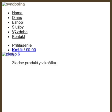
Home
O nás
Eshop
Služby
Výzdoba
Kontakt
Prihlásenie
Košík
/
€0.00
0
Žiadne produkty v košíku.