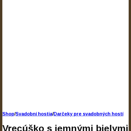
Shop
/
Svadobní hostia
/
Darčeky pre svadobných hostí
Vrecúško s jemnými bielymi