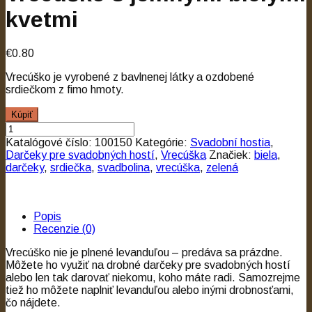
kvetmi
€0.80
Vrecúško je vyrobené z bavlnenej látky a ozdobené
srdiečkom z fimo hmoty.
Kúpiť
Katalógové číslo:
100150
Kategórie:
Svadobní hostia
,
Darčeky pre svadobných hostí
,
Vrecúška
Značiek:
biela
,
darčeky
,
srdiečka
,
svadbolina
,
vrecúška
,
zelená
Popis
Recenzie (0)
Vrecúško nie je plnené levanduľou – predáva sa prázdne.
Môžete ho využiť na drobné darčeky pre svadobných hostí
alebo len tak darovať niekomu, koho máte radi. Samozrejme
tiež ho môžete naplniť levanduľou alebo inými drobnosťami,
čo nájdete.