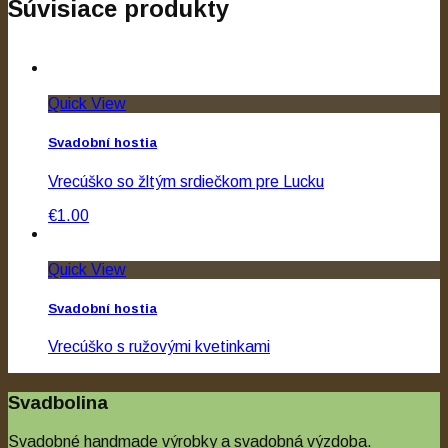
Súvisiace produkty
Quick View
Svadobní hostia
Vrecúško so žltým srdiečkom pre Lucku
€1.00
Quick View
Svadobní hostia
Vrecúško s ružovými kvetinkami
€0.80
Svadbolina
Svadobné handmade výrobky a svadobná výzdoba.