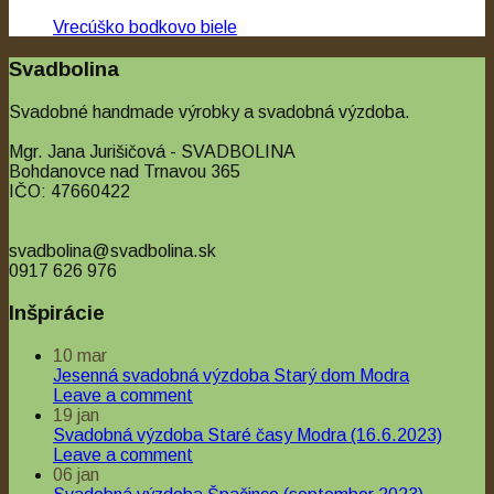
Vrecúško bodkovo biele
€0.80
Svadbolina
Svadobné handmade výrobky a svadobná výzdoba.
Mgr. Jana Jurišičová - SVADBOLINA
Bohdanovce nad Trnavou 365
IČO: 47660422
svadbolina@svadbolina.sk
0917 626 976
Inšpirácie
10
mar
Jesenná svadobná výzdoba Starý dom Modra
Leave a comment
19
jan
Svadobná výzdoba Staré časy Modra (16.6.2023)
Leave a comment
06
jan