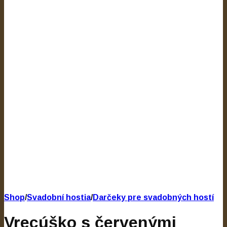
Shop
/
Svadobní hostia
/
Darčeky pre svadobných hostí
Vrecúško s červenými