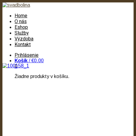
Home
O nás
Eshop
Služby
Výzdoba
Kontakt
Prihlásenie
Košík
/
€0.00
0
Žiadne produkty v košíku.