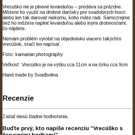
Vrecúško nie je plnené levanduľou – predáva sa prázdne.
Môžete ho využiť na drobné darčeky pre svadobných hostí
alebo len tak darovať niekomu, koho máte radi. Samozrejme
tiež ho môžete naplniť levanduľou alebo inými drobnosťami,
čo nájdete.
Nemám problém vyrobiť na objednávku viacero takýchto
vrecúšok, stačí len napísať.
Foto: kamarian photography
Veľkosť: Vrecúško je na výšku cca 11cm a na šírku cca 9cm
Hand made by Svadbolina
Recenzie
Zatiaľ niesú žiadne hodnotenia.
Buďte prvý, kto napíše recenziu “Vrecúško s
červenými bodkami”