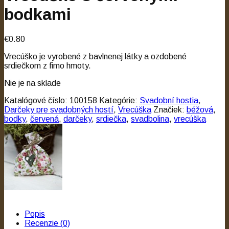
bodkami
€0.80
Vrecúško je vyrobené z bavlnenej látky a ozdobené
srdiečkom z fimo hmoty.
Nie je na sklade
Katalógové číslo:
100158
Kategórie:
Svadobní hostia
,
Darčeky pre svadobných hostí
,
Vrecúška
Značiek:
béžová
,
bodky
,
červená
,
darčeky
,
srdiečka
,
svadbolina
,
vrecúška
Popis
Recenzie (0)