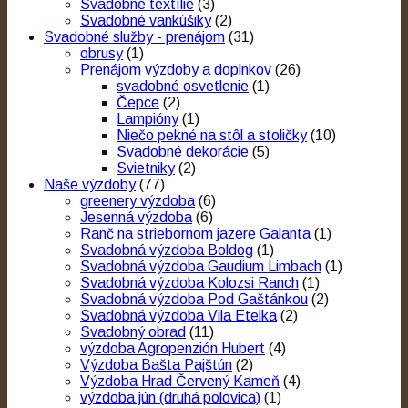
Svadobné textílie
(3)
Svadobné vankúšiky
(2)
Svadobné služby - prenájom
(31)
obrusy
(1)
Prenájom výzdoby a doplnkov
(26)
svadobné osvetlenie
(1)
Čepce
(2)
Lampióny
(1)
Niečo pekné na stôl a stoličky
(10)
Svadobné dekorácie
(5)
Svietniky
(2)
Naše výzdoby
(77)
greenery výzdoba
(6)
Jesenná výzdoba
(6)
Ranč na striebornom jazere Galanta
(1)
Svadobná výzdoba Boldog
(1)
Svadobná výzdoba Gaudium Limbach
(1)
Svadobná výzdoba Kolozsi Ranch
(1)
Svadobná výzdoba Pod Gaštánkou
(2)
Svadobná výzdoba Vila Etelka
(2)
Svadobný obrad
(11)
výzdoba Agropenzión Hubert
(4)
Výzdoba Bašta Pajštún
(2)
Výzdoba Hrad Červený Kameň
(4)
výzdoba jún (druhá polovica)
(1)