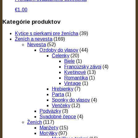
€1.00
Kategórie produktov
Kytice s pierkami pre ženícha
(39)
Ženích a nevesta
(169)
Nevesta
(52)
Ozdoby do vlasov
(44)
Čelenky
(20)
Biele
(1)
Francúzsky závoj
(4)
Kvetinové
(13)
Romantika
(1)
Vintage
(1)
Hrebienky
(7)
Parta
(1)
Sponky do vlasov
(4)
Venčeky
(12)
Podväzky
(3)
Svadobné čepce
(4)
Ženích
(117)
Manžety
(15)
Motýliky
(97)