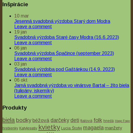
Inšpirácie
10
mar
Jesenná svadobná výzdoba Starý dom Modra
Leave a comment
19
jan
Svadobná výzdoba Staré časy Modra (16.6.2023)
Leave a comment
06
jan
Svadobná výzdoba Špačince (september 2023)
Leave a comment
03
jan
Svadobná výzdoba pod Gaštánkou (14.9. 2023)
Leave a comment
06
okt
Jarná svadobná výzdoba vo vinársve Bartal – žlto biela
(tulipány, iskerníky)
Leave a comment
Produkty
biela
bodky
béžová
darčeky
deti
folk
fialová
hnedá
Hogo Fogo
kvietky
magaela
manžety
Lucia Štofej
hrebienky
Katykreativ