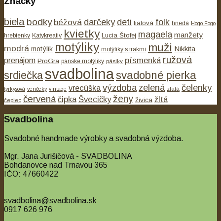
Značky
biela
bodky
béžová
darčeky
deti
folk
fialová
hnedá
Hogo Fogo
kvietky
magaela
manžety
Lucia Štofej
hrebienky
Katykreativ
motýliky
muži
modrá
Nikkita
motýlik
motýliky s trakmi
ružová
písmenká
prenájom
ProGra
pánske motýliky
pásiky
svadbolina
svadobné pierka
srdiečka
výzdoba
zelená
čelenky
vrecúška
tyrkysová
venčeky
vintage
zlatá
ženy
červená
čipka
Švecičky
žltá
živica
čepiec
Svadbolina
Svadobné handmade výrobky a svadobná výzdoba.
Mgr. Jana Jurišičová - SVADBOLINA
Bohdanovce nad Trnavou 365
IČO: 47660422
svadbolina@svadbolina.sk
0917 626 976