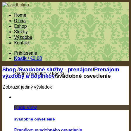
Home
O nás
Eshop
Služby
Výzdoba
Kontakt
Prihlásenie
Košík
/
€0.00
0
Shop
/
Svadobné služby - prenájom
/
Prenájom
Žiadne produkty v košíku.
výzdoby a doplnkov
/
svadobné osvetlenie
Zobraziť jediný výsledok
Quick View
svadobné osvetlenie
Prenájom svadobného osvetlenia