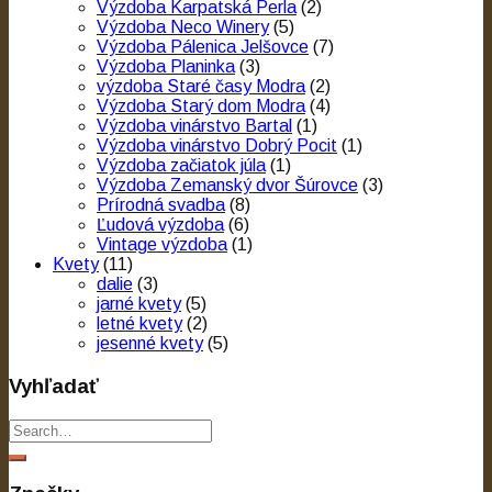
Výzdoba Karpatská Perla
(2)
Výzdoba Neco Winery
(5)
Výzdoba Pálenica Jelšovce
(7)
Výzdoba Planinka
(3)
výzdoba Staré časy Modra
(2)
Výzdoba Starý dom Modra
(4)
Výzdoba vinárstvo Bartal
(1)
Výzdoba vinárstvo Dobrý Pocit
(1)
Výzdoba začiatok júla
(1)
Výzdoba Zemanský dvor Šúrovce
(3)
Prírodná svadba
(8)
Ľudová výzdoba
(6)
Vintage výzdoba
(1)
Kvety
(11)
dalie
(3)
jarné kvety
(5)
letné kvety
(2)
jesenné kvety
(5)
Vyhľadať