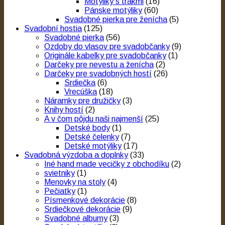
Motýliky s trakmi
(16)
Pánske motýliky
(60)
Svadobné pierka pre ženícha
(5)
Svadobní hostia
(125)
Svadobné pierka
(56)
Ozdoby do vlasov pre svadobčanky
(9)
Originále kabelky pre svadobčanky
(1)
Darčeky pre nevestu a ženícha
(2)
Darčeky pre svadobných hostí
(26)
Srdiečka
(6)
Vrecúška
(18)
Náramky pre družičky
(3)
Knihy hostí
(2)
A v čom pôjdu naši najmenší
(25)
Detské body
(1)
Detské čelenky
(7)
Detské motýliky
(17)
Svadobná výzdoba a doplnky
(33)
Iné hand made vecičky z obchodíku
(2)
svietniky
(1)
Menovky na stoly
(4)
Pečiatky
(1)
Písmenkové dekorácie
(8)
Srdiečkové dekorácie
(9)
Svadobné albumy
(3)