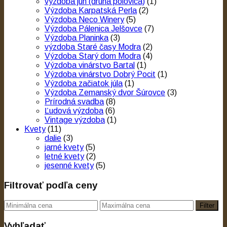
výzdoba jún (druhá polovica)
(1)
Výzdoba Karpatská Perla
(2)
Výzdoba Neco Winery
(5)
Výzdoba Pálenica Jelšovce
(7)
Výzdoba Planinka
(3)
výzdoba Staré časy Modra
(2)
Výzdoba Starý dom Modra
(4)
Výzdoba vinárstvo Bartal
(1)
Výzdoba vinárstvo Dobrý Pocit
(1)
Výzdoba začiatok júla
(1)
Výzdoba Zemanský dvor Šúrovce
(3)
Prírodná svadba
(8)
Ľudová výzdoba
(6)
Vintage výzdoba
(1)
Kvety
(11)
dalie
(3)
jarné kvety
(5)
letné kvety
(2)
jesenné kvety
(5)
Filtrovať podľa ceny
Filter
Vyhľadať