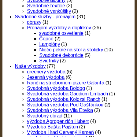
Svadobné albumy
(3)
Svadobné textílie
(3)
Svadobné vankúšiky
(2)
Svadobné služby - prenájom
(31)
obrusy
(1)
Prenájom výzdoby a doplnkov
(26)
svadobné osvetlenie
(1)
Čepce
(2)
Lampióny
(1)
Niečo pekné na stôl a stoličky
(10)
Svadobné dekorácie
(5)
Svietniky
(2)
Naše výzdoby
(77)
greenery výzdoba
(6)
Jesenná výzdoba
(6)
Ranč na striebornom jazere Galanta
(1)
Svadobná výzdoba Boldog
(1)
Svadobná výzdoba Gaudium Limbach
(1)
Svadobná výzdoba Kolozsi Ranch
(1)
Svadobná výzdoba Pod Gaštánkou
(2)
Svadobná výzdoba Vila Etelka
(2)
Svadobný obrad
(11)
výzdoba Agropenzión Hubert
(4)
Výzdoba Bašta Pajštún
(2)
Výzdoba Hrad Červený Kameň
(4)