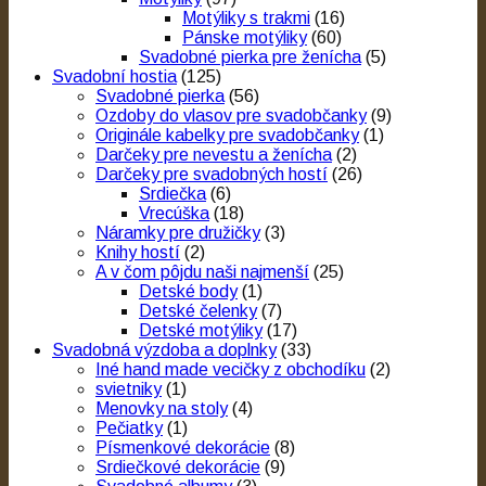
Motýliky s trakmi
(16)
Pánske motýliky
(60)
Svadobné pierka pre ženícha
(5)
Svadobní hostia
(125)
Svadobné pierka
(56)
Ozdoby do vlasov pre svadobčanky
(9)
Originále kabelky pre svadobčanky
(1)
Darčeky pre nevestu a ženícha
(2)
Darčeky pre svadobných hostí
(26)
Srdiečka
(6)
Vrecúška
(18)
Náramky pre družičky
(3)
Knihy hostí
(2)
A v čom pôjdu naši najmenší
(25)
Detské body
(1)
Detské čelenky
(7)
Detské motýliky
(17)
Svadobná výzdoba a doplnky
(33)
Iné hand made vecičky z obchodíku
(2)
svietniky
(1)
Menovky na stoly
(4)
Pečiatky
(1)
Písmenkové dekorácie
(8)
Srdiečkové dekorácie
(9)