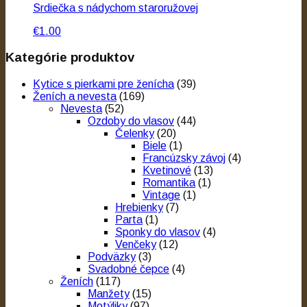
Srdiečka s nádychom staroružovej
€1.00
Kategórie produktov
Kytice s pierkami pre ženícha
(39)
Ženích a nevesta
(169)
Nevesta
(52)
Ozdoby do vlasov
(44)
Čelenky
(20)
Biele
(1)
Francúzsky závoj
(4)
Kvetinové
(13)
Romantika
(1)
Vintage
(1)
Hrebienky
(7)
Parta
(1)
Sponky do vlasov
(4)
Venčeky
(12)
Podväzky
(3)
Svadobné čepce
(4)
Ženích
(117)
Manžety
(15)
Motýliky
(97)