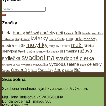
Značky
biela
bodky
béžová
darčeky
deti
folk
fialová
hnedá
Hogo Fogo
kvietky
magaela
manžety
Lucia Štofej
hrebienky
Katykreativ
motýliky
muži
modrá
Nikkita
motýlik
motýliky s trakmi
ružová
písmenká
prenájom
ProGra
pánske motýliky
pásiky
svadbolina
svadobné pierka
srdiečka
výzdoba
zelená
čelenky
vrecúška
tyrkysová
venčeky
vintage
zlatá
ženy
červená
čipka
Švecičky
žltá
živica
čepiec
Svadbolina
Svadobné handmade výrobky a svadobná výzdoba.
Mgr. Jana Jurišičová - SVADBOLINA
Bohdanovce nad Trnavou 365
IČO: 47660422