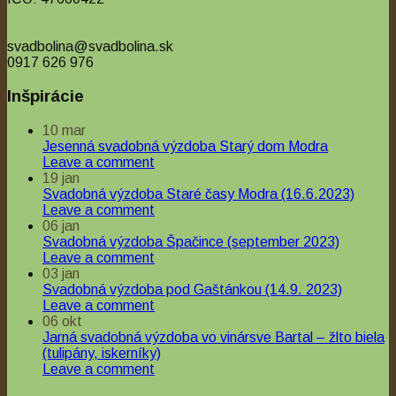
svadbolina@svadbolina.sk
0917 626 976
Inšpirácie
10
mar
Jesenná svadobná výzdoba Starý dom Modra
Leave a comment
19
jan
Svadobná výzdoba Staré časy Modra (16.6.2023)
Leave a comment
06
jan
Svadobná výzdoba Špačince (september 2023)
Leave a comment
03
jan
Svadobná výzdoba pod Gaštánkou (14.9. 2023)
Leave a comment
06
okt
Jarná svadobná výzdoba vo vinársve Bartal – žlto biela
(tulipány, iskerníky)
Leave a comment