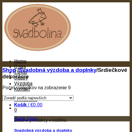
Home
O nás
Shop
/
Svadobná výzdoba a doplnky
/
Srdiečkové
Eshop
dekorácie
Služby
Výzdoba
Počet výsledkov na zobrazenie 9
Kontakt
Prihlásenie
Košík
/
€0.00
0
Quick View
Žiadne produkty v košíku.
Svadobná výzdoba a doplnky