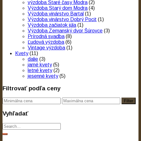
výzdoba Staré časy Modra
(2)
Výzdoba Starý dom Modra
(4)
Výzdoba vinárstvo Bartal
(1)
Výzdoba vinárstvo Dobrý Pocit
(1)
Výzdoba začiatok júla
(1)
Výzdoba Zemanský dvor Šúrovce
(3)
Prírodná svadba
(8)
Ľudová výzdoba
(6)
Vintage výzdoba
(1)
Kvety
(11)
dalie
(3)
jarné kvety
(5)
letné kvety
(2)
jesenné kvety
(5)
Filtrovať podľa ceny
Filter
Vyhľadať