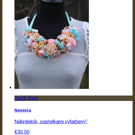
Quick View
Nevesta
Náhrdelník „pastelkami vyfarbený“
€30.00