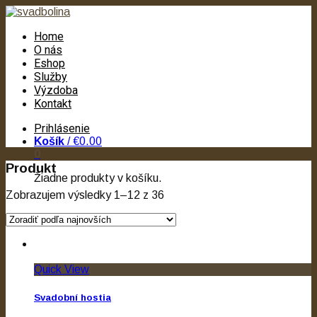
Home
O nás
Eshop
Služby
Výzdoba
Kontakt
Prihlásenie
Košík
/
€0.00
0
Produkt
Žiadne produkty v košíku.
Zobrazujem výsledky 1–12 z 36
Quick View
Svadobní hostia