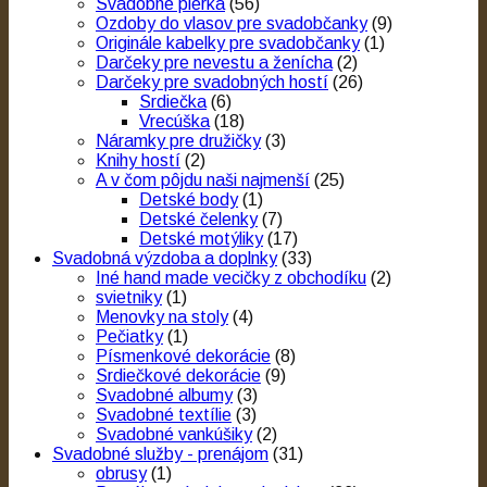
Svadobné pierka
(56)
Ozdoby do vlasov pre svadobčanky
(9)
Originále kabelky pre svadobčanky
(1)
Darčeky pre nevestu a ženícha
(2)
Darčeky pre svadobných hostí
(26)
Srdiečka
(6)
Vrecúška
(18)
Náramky pre družičky
(3)
Knihy hostí
(2)
A v čom pôjdu naši najmenší
(25)
Detské body
(1)
Detské čelenky
(7)
Detské motýliky
(17)
Svadobná výzdoba a doplnky
(33)
Iné hand made vecičky z obchodíku
(2)
svietniky
(1)
Menovky na stoly
(4)
Pečiatky
(1)
Písmenkové dekorácie
(8)
Srdiečkové dekorácie
(9)
Svadobné albumy
(3)
Svadobné textílie
(3)
Svadobné vankúšiky
(2)
Svadobné služby - prenájom
(31)
obrusy
(1)