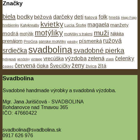
Značky
biela
bodky
béžová
darčeky
deti
folk
fialová
hnedá
Hogo Fogo
kvietky
magaela
manžety
Lucia Štofej
hrebienky
Katykreativ
motýliky
muži
modrá
Nikkita
motýlik
motýliky s trakmi
ružová
písmenká
prenájom
ProGra
pánske motýliky
pásiky
svadbolina
svadobné pierka
srdiečka
výzdoba
zelená
čelenky
vrecúška
tyrkysová
venčeky
vintage
zlatá
ženy
červená
čipka
Švecičky
žltá
živica
čepiec
Svadbolina
Svadobné handmade výrobky a svadobná výzdoba.
Mgr. Jana Jurišičová - SVADBOLINA
Bohdanovce nad Trnavou 365
IČO: 47660422
svadbolina@svadbolina.sk
0917 626 976