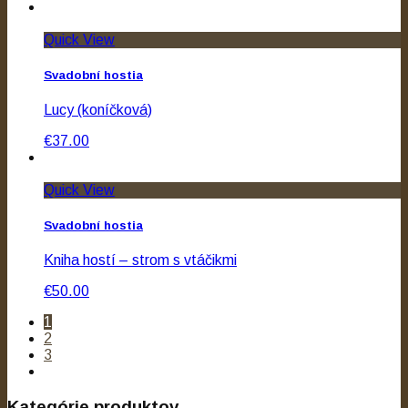
Quick View
Svadobní hostia
Lucy (koníčková)
€37.00
Quick View
Svadobní hostia
Kniha hostí – strom s vtáčikmi
€50.00
1
2
3
Kategórie produktov