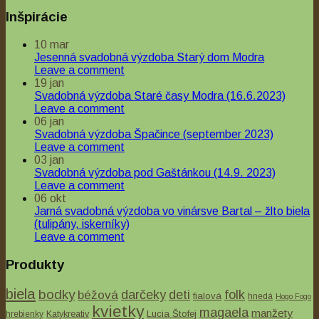
Inšpirácie
10
mar
Jesenná svadobná výzdoba Starý dom Modra
Leave a comment
19
jan
Svadobná výzdoba Staré časy Modra (16.6.2023)
Leave a comment
06
jan
Svadobná výzdoba Špačince (september 2023)
Leave a comment
03
jan
Svadobná výzdoba pod Gaštánkou (14.9. 2023)
Leave a comment
06
okt
Jarná svadobná výzdoba vo vinársve Bartal – žlto biela
(tulipány, iskerníky)
Leave a comment
Produkty
biela
bodky
béžová
darčeky
deti
folk
fialová
hnedá
Hogo Fogo
kvietky
magaela
manžety
Lucia Štofej
hrebienky
Katykreativ