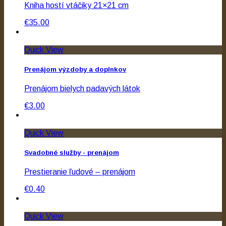
Kniha hostí vtáčiky 21×21 cm
€35.00
Quick View
Prenájom výzdoby a doplnkov
Prenájom bielych padavých látok
€3.00
Quick View
Svadobné služby - prenájom
Prestieranie ľudové – prenájom
€0.40
Quick View