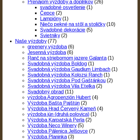
Prenájom výzdoby a doplnkov
(26)
svadobné osvetlenie
(1)
Čepce
(2)
Lampióny
(1)
Niečo pekné na stôl a stoličky
(10)
Svadobné dekorácie
(5)
Svietniky
(2)
Naše výzdoby
(77)
greenery výzdoba
(6)
Jesenná výzdoba
(6)
Ranč na striebornom jazere Galanta
(1)
Svadobná výzdoba Boldog
(1)
Svadobná výzdoba Gaudium Limbach
(1)
Svadobná výzdoba Kolozsi Ranch
(1)
Svadobná výzdoba Pod Gaštánkou
(2)
Svadobná výzdoba Vila Etelka
(2)
Svadobný obrad
(11)
výzdoba Agropenzión Hubert
(4)
Výzdoba Bašta Pajštún
(2)
Výzdoba Hrad Červený Kameň
(4)
výzdoba jún (druhá polovica)
(1)
Výzdoba Karpatská Perla
(2)
Výzdoba Neco Winery
(5)
Výzdoba Pálenica Jelšovce
(7)
Výzdoba Planinka
(3)