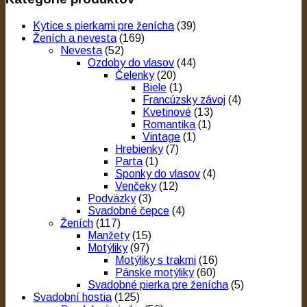
Kytice s pierkami pre ženícha
(39)
Ženích a nevesta
(169)
Nevesta
(52)
Ozdoby do vlasov
(44)
Čelenky
(20)
Biele
(1)
Francúzsky závoj
(4)
Kvetinové
(13)
Romantika
(1)
Vintage
(1)
Hrebienky
(7)
Parta
(1)
Sponky do vlasov
(4)
Venčeky
(12)
Podväzky
(3)
Svadobné čepce
(4)
Ženích
(117)
Manžety
(15)
Motýliky
(97)
Motýliky s trakmi
(16)
Pánske motýliky
(60)
Svadobné pierka pre ženícha
(5)
Svadobní hostia
(125)