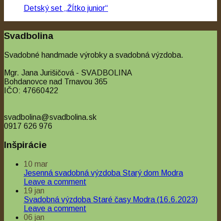
Detský set „Žĺtko junior“
€18.00
Svadbolina
Svadobné handmade výrobky a svadobná výzdoba.
Mgr. Jana Jurišičová - SVADBOLINA
Bohdanovce nad Trnavou 365
IČO: 47660422
svadbolina@svadbolina.sk
0917 626 976
Inšpirácie
10
mar
Jesenná svadobná výzdoba Starý dom Modra
Leave a comment
19
jan
Svadobná výzdoba Staré časy Modra (16.6.2023)
Leave a comment
06
jan