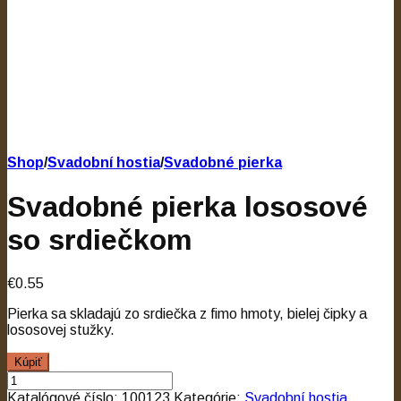
Shop
/
Svadobní hostia
/
Svadobné pierka
Svadobné pierka lososové
so srdiečkom
€0.55
Pierka sa skladajú zo srdiečka z fimo hmoty, bielej čipky a
lososovej stužky.
Kúpiť
Katalógové číslo:
100123
Kategórie:
Svadobní hostia
,