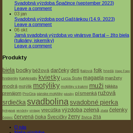
Svadobná výzdoba Špačince (september 2023)
Leave a comment
03
jan
Svadobná výzdoba pod Gaštánkou (14.9. 2023)
Leave a comment
06
okt
Jarná svadobná výzdoba vo vinársve Bartal – žlto biela
(tulipány, iskerníky)
Leave a comment
Produkty
Quick View
biela
bodky
béžová
darčeky
deti
folk
fialová
hnedá
Hogo Fogo
Nie je na sklade
kvietky
magaela
manžety
Lucia Štofej
hrebienky
Katykreativ
motýliky
muži
Svadobní hostia
modrá
Nikkita
motýlik
motýliky s trakmi
ružová
písmenká
prenájom
ProGra
pánske motýliky
pásiky
Detský motýlik a traky Mr. Kšando Jr.
svadbolina
svadobné pierka
srdiečka
€18.00
výzdoba
zelená
čelenky
vrecúška
tyrkysová
venčeky
vintage
zlatá
ženy
červená
čipka
Švecičky
žltá
živica
čepiec
O nás
Naša výzdoba