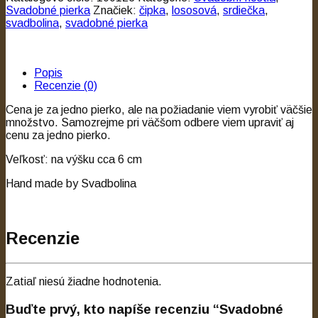
Svadobné pierka
Značiek:
čipka
,
lososová
,
srdiečka
,
svadbolina
,
svadobné pierka
Popis
Recenzie (0)
Cena je za jedno pierko, ale na požiadanie viem vyrobiť väčšie
množstvo. Samozrejme pri väčšom odbere viem upraviť aj
cenu za jedno pierko.
Veľkosť: na výšku cca 6 cm
Hand made by Svadbolina
Recenzie
Zatiaľ niesú žiadne hodnotenia.
Buďte prvý, kto napíše recenziu “Svadobné