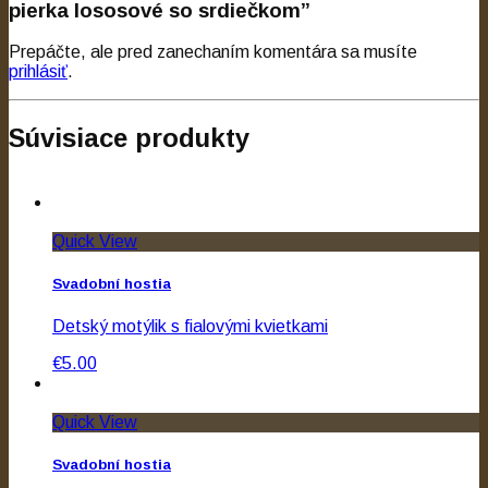
pierka lososové so srdiečkom”
Prepáčte, ale pred zanechaním komentára sa musíte
prihlásiť
.
Súvisiace produkty
Quick View
Svadobní hostia
Detský motýlik s fialovými kvietkami
€5.00
Quick View
Svadobní hostia