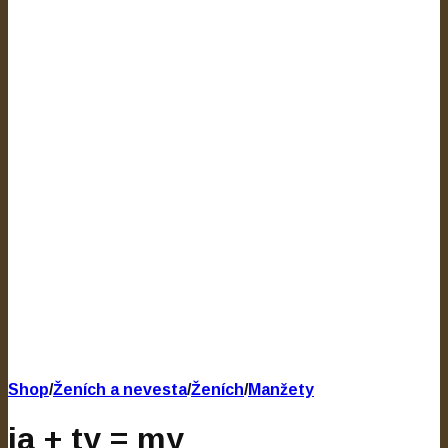
Shop
/
Ženích a nevesta
/
Ženích
/
Manžety
ja + ty = my