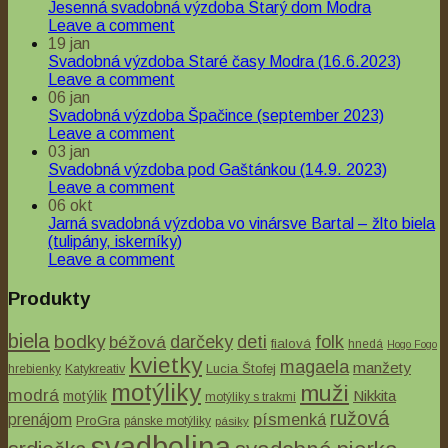
Jesenná svadobná výzdoba Starý dom Modra
Leave a comment
19
jan
Svadobná výzdoba Staré časy Modra (16.6.2023)
Leave a comment
06
jan
Svadobná výzdoba Špačince (september 2023)
Leave a comment
03
jan
Svadobná výzdoba pod Gaštánkou (14.9. 2023)
Leave a comment
06
okt
Jarná svadobná výzdoba vo vinársve Bartal – žlto biela
(tulipány, iskerníky)
Leave a comment
Produkty
biela
bodky
béžová
darčeky
deti
folk
fialová
hnedá
Hogo Fogo
kvietky
magaela
manžety
Lucia Štofej
Quick View
hrebienky
Katykreativ
motýliky
muži
modrá
Nikkita
motýlik
motýliky s trakmi
Ženích
ružová
písmenká
prenájom
ProGra
pánske motýliky
pásiky
svadbolina
Manžety – buď mojou už navždy