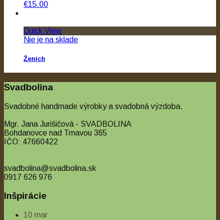
€15.00
Quick View
Nie je na sklade
Ženích
Manžety – pre právnika
Svadbolina
€12.00
Svadobné handmade výrobky a svadobná výzdoba.
Mgr. Jana Jurišičová - SVADBOLINA
Bohdanovce nad Trnavou 365
IČO: 47660422
svadbolina@svadbolina.sk
0917 626 976
Inšpirácie
10
mar