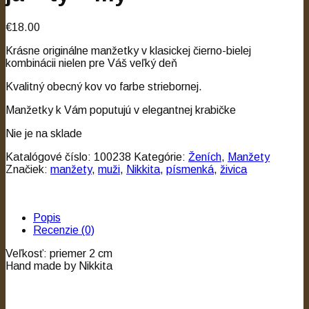
€18.00
Krásne originálne manžetky v klasickej čierno-bielej
kombinácii nielen pre Váš veľký deň
Kvalitný obecný kov vo farbe striebornej.
Manžetky k Vám poputujú v elegantnej krabičke
Nie je na sklade
Katalógové číslo:
100238
Kategórie:
Ženích
,
Manžety
Značiek:
manžety
,
muži
,
Nikkita
,
písmenká
,
živica
Popis
Recenzie (0)
Veľkosť: priemer 2 cm
Hand made by Nikkita