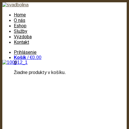
Home
O nás
Eshop
Služby
Výzdoba
Kontakt
Prihlásenie
Košík
/
€0.00
0
Žiadne produkty v košíku.