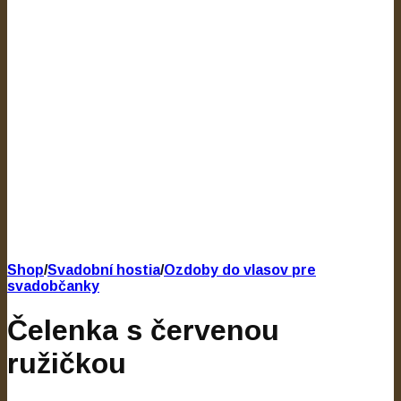
Shop
/
Svadobní hostia
/
Ozdoby do vlasov pre
svadobčanky
Čelenka s červenou
ružičkou