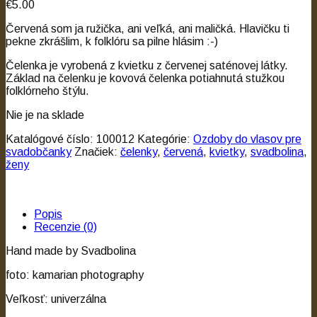
€5.00
Červená som ja ružička, ani veľká, ani maličká. Hlavičku ti
pekne zkrášlim, k folklóru sa pilne hlásim :-)
Čelenka je vyrobená z kvietku z červenej saténovej látky.
Základ na čelenku je kovová čelenka potiahnutá stužkou
folklórneho štýlu.
Nie je na sklade
Katalógové číslo:
100012
Kategórie:
Ozdoby do vlasov pre
svadobčanky
Značiek:
čelenky
,
červená
,
kvietky
,
svadbolina
,
ženy
Popis
Recenzie (0)
Hand made by Svadbolina
foto: kamarian photography
Veľkosť: univerzálna