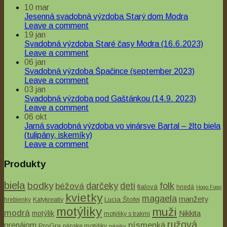
Čelenka – Indiánska
10
mar
Jesenná svadobná výzdoba Starý dom Modra
€7.00
Leave a comment
19
jan
Svadobná výzdoba Staré časy Modra (16.6.2023)
Leave a comment
06
jan
Svadobná výzdoba Špačince (september 2023)
Leave a comment
03
jan
Svadobná výzdoba pod Gaštánkou (14.9. 2023)
Leave a comment
06
okt
Jarná svadobná výzdoba vo vinársve Bartal – žlto biela
(tulipány, iskerníky)
Leave a comment
Produkty
biela
bodky
béžová
darčeky
deti
folk
fialová
hnedá
Hogo Fogo
kvietky
magaela
manžety
Lucia Štofej
hrebienky
Katykreativ
motýliky
muži
modrá
Nikkita
motýlik
motýliky s trakmi
ružová
písmenká
prenájom
ProGra
pánske motýliky
pásiky