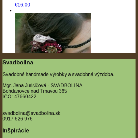
€16.00
Svadbolina
Svadobné handmade výrobky a svadobná výzdoba.
Mgr. Jana Jurišičová - SVADBOLINA
Bohdanovce nad Trnavou 365
IČO: 47660422
Quick View
svadbolina@svadbolina.sk
Nie je na sklade
0917 626 976
Ozdoby do vlasov pre svadobčanky
Inšpirácie