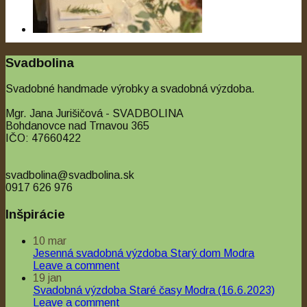
Quick View
Svadbolina
Naše výzdoby
Svadobné handmade výrobky a svadobná výzdoba.
Svadobná výzdoba Penzión Karolína Slovenský Grob
Mgr. Jana Jurišičová - SVADBOLINA
(22.4.2022)
Bohdanovce nad Trnavou 365
IČO: 47660422
svadbolina@svadbolina.sk
0917 626 976
Inšpirácie
10
mar
Jesenná svadobná výzdoba Starý dom Modra
Leave a comment
19
jan
Svadobná výzdoba Staré časy Modra (16.6.2023)
Leave a comment