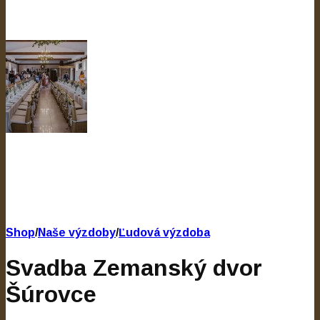
Shop
/
Naše výzdoby
/
Ľudová výzdoba
Svadba Zemanský dvor
Šúrovce