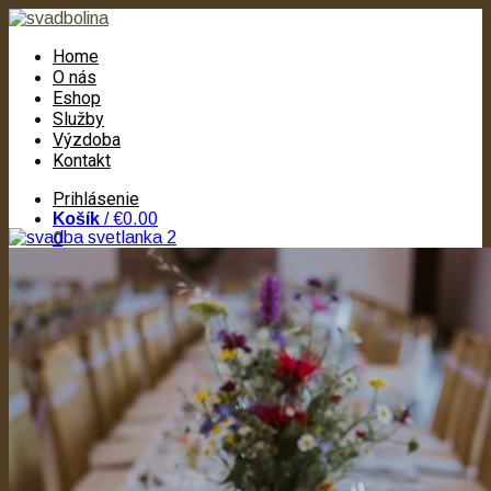
Home
O nás
Eshop
Služby
Výzdoba
Kontakt
Prihlásenie
Košík
/
€0.00
0
Žiadne produkty v košíku.