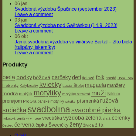
06
jan
Svadobná výzdoba Špačince (september 2023)
Leave a comment
03
jan
Svadobná výzdoba pod Gaštánkou (14.9. 2023)
Leave a comment
06
okt
Jarná svadobná výzdoba vo vinársve Bartal – žlto biela
(tulipány, iskerníky)
Leave a comment
Produkty
biela
bodky
béžová
darčeky
deti
folk
fialová
hnedá
Hogo Fogo
kvietky
magaela
manžety
Lucia Štofej
hrebienky
Katykreativ
motýliky
muži
modrá
Nikkita
motýlik
motýliky s trakmi
ružová
písmenká
prenájom
ProGra
pánske motýliky
pásiky
svadbolina
svadobné pierka
srdiečka
Quick View
výzdoba
zelená
čelenky
vrecúška
tyrkysová
venčeky
vintage
zlatá
ženy
Výzdoba Bašta Pajštún
červená
čipka
Švecičky
žltá
živica
čepiec
Svadobná výzdoba Bašta Pajštún výzdoba terakota
O nás