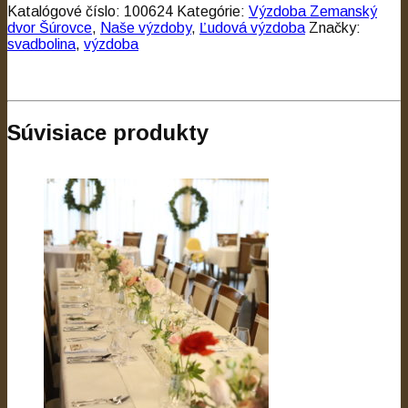
Katalógové číslo:
100624
Kategórie:
Výzdoba Zemanský
dvor Šúrovce
,
Naše výzdoby
,
Ľudová výzdoba
Značky:
svadbolina
,
výzdoba
Súvisiace produkty