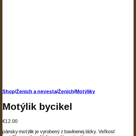
Shop
/
Ženích a nevesta
/
Ženích
/
Motýliky
Motýlik bycikel
€12.00
pánsky motýlik je vyrobený z bavlnenej látky. Veľkosť