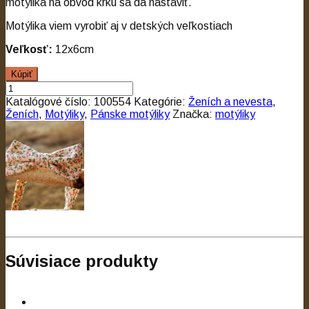
motýlika na obvod krku sa dá nastaviť.
Motýlika viem vyrobiť aj v detských veľkostiach
Veľkosť:
12x6cm
Kúpiť
Katalógové číslo:
100554
Kategórie:
Ženích a nevesta
,
Ženích
,
Motýliky
,
Pánske motýliky
Značka:
motýliky
Súvisiace produkty