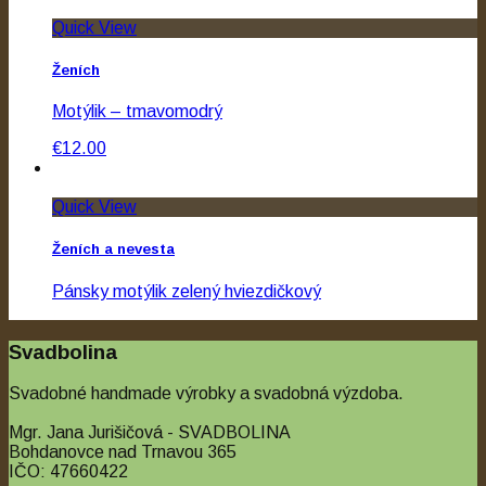
Quick View
Ženích
Motýlik – tmavomodrý
€12.00
Quick View
Ženích a nevesta
Pánsky motýlik zelený hviezdičkový
€12.00
Svadbolina
Svadobné handmade výrobky a svadobná výzdoba.
Mgr. Jana Jurišičová - SVADBOLINA
Bohdanovce nad Trnavou 365
IČO: 47660422