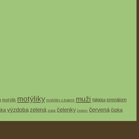
motýliky
muži
á
Nikkita
prenájom
motýlik
motýliky s trakmi
výzdoba
zelená
červená
čelenky
ška
čipka
zlatá
čepiec