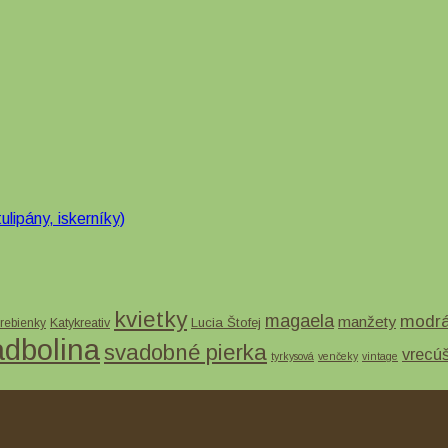
ulipány, iskerníky)
kvietky
magaela
modr
manžety
Lucia Štofej
rebienky
Katykreativ
adbolina
svadobné pierka
vrecú
tyrkysová
venčeky
vintage