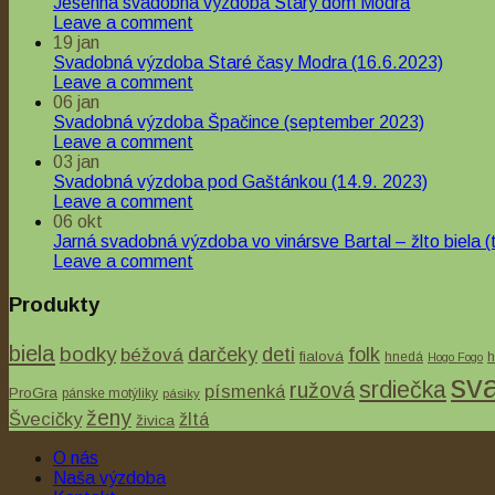
Jesenná svadobná výzdoba Starý dom Modra
Leave a comment
19
jan
Svadobná výzdoba Staré časy Modra (16.6.2023)
Leave a comment
06
jan
Svadobná výzdoba Špačince (september 2023)
Leave a comment
03
jan
Svadobná výzdoba pod Gaštánkou (14.9. 2023)
Leave a comment
06
okt
Jarná svadobná výzdoba vo vinársve Bartal – žlto biela (t
Leave a comment
Produkty
biela
bodky
béžová
darčeky
deti
folk
fialová
hnedá
h
Hogo Fogo
sv
srdiečka
ružová
písmenká
ProGra
pánske motýliky
pásiky
ženy
Švecičky
žltá
živica
O nás
Quick View
Naša výzdoba