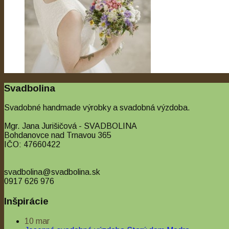
Quick View
Svadbolina
Kytice s pierkami pre ženícha
Svadobné handmade výrobky a svadobná výzdoba.
Lúčne kytice
Mgr. Jana Jurišičová - SVADBOLINA
Bohdanovce nad Trnavou 365
IČO: 47660422
svadbolina@svadbolina.sk
0917 626 976
Inšpirácie
10
mar