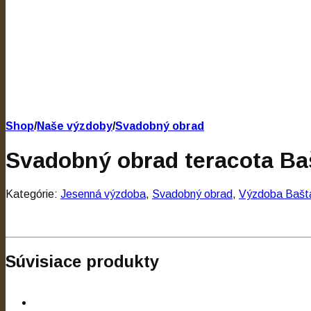
Shop
/
Naše výzdoby
/
Svadobný obrad
Svadobný obrad teracota Ba
Kategórie:
Jesenná výzdoba
,
Svadobný obrad
,
Výzdoba Bašta
Súvisiace produkty