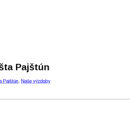
šta Pajštún
 Pajštún
,
Naše výzdoby