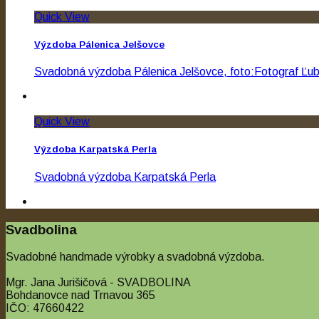
Quick View
Výzdoba Pálenica Jelšovce
Svadobná výzdoba Pálenica Jelšovce, foto:Fotograf Ľub
Quick View
Výzdoba Karpatská Perla
Svadobná výzdoba Karpatská Perla
Quick View
Svadbolina
Výzdoba Neco Winery
Svadobné handmade výrobky a svadobná výzdoba.
Svadba Neco Winery – ľudová výzdoba
Mgr. Jana Jurišičová - SVADBOLINA
Bohdanovce nad Trnavou 365
IČO: 47660422