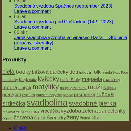
06
jan
Jesenná kytica hnedá
Svadobná výzdoba Špačince (september 2023)
Leave a comment
03
jan
Svadobná výzdoba pod Gaštánkou (14.9. 2023)
Leave a comment
06
okt
Jarná svadobná výzdoba vo vinársve Bartal – žlto biela
(tulipány, iskerníky)
Leave a comment
Produkty
biela
bodky
béžová
darčeky
deti
folk
fialová
hnedá
Hogo Fogo
kvietky
magaela
manžety
Lucia Štofej
hrebienky
Katykreativ
motýliky
muži
modrá
Nikkita
motýlik
motýliky s trakmi
ružová
písmenká
prenájom
ProGra
pánske motýliky
pásiky
svadbolina
svadobné pierka
srdiečka
výzdoba
zelená
čelenky
vrecúška
tyrkysová
venčeky
vintage
zlatá
ženy
červená
čipka
Švecičky
žltá
živica
čepiec
O nás