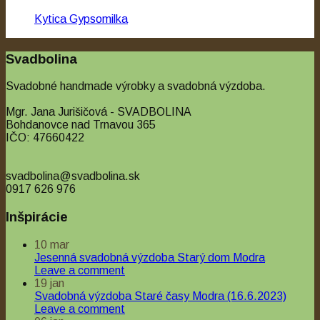
Kytica Gypsomilka
Svadbolina
Svadobné handmade výrobky a svadobná výzdoba.
Mgr. Jana Jurišičová - SVADBOLINA
Bohdanovce nad Trnavou 365
IČO: 47660422
svadbolina@svadbolina.sk
0917 626 976
Inšpirácie
10
mar
Jesenná svadobná výzdoba Starý dom Modra
Leave a comment
Quick View
19
jan
Svadobná výzdoba Staré časy Modra (16.6.2023)
Kytice s pierkami pre ženícha
Leave a comment