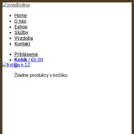
Home
O nás
Eshop
Služby
Výzdoba
Kontakt
Prihlásenie
Košík
/
€0.00
0
Žiadne produkty v košíku.