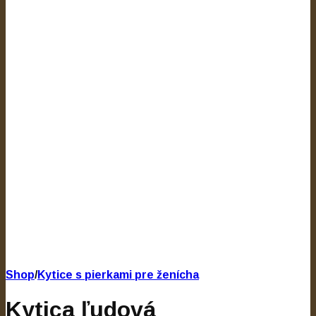
Shop
/
Kytice s pierkami pre ženícha
Kytica ľudová