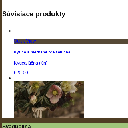
Súvisiace produkty
Quick View
Kytice s pierkami pre ženícha
Kytica lúčna (jún)
€20.00
Svadbolina