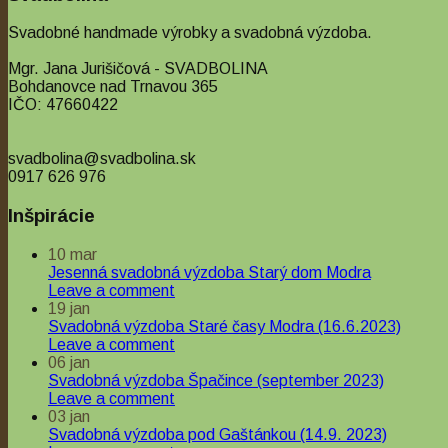
Svadobné handmade výrobky a svadobná výzdoba.
Mgr. Jana Jurišičová - SVADBOLINA
Bohdanovce nad Trnavou 365
IČO: 47660422
Quick View
svadbolina@svadbolina.sk
0917 626 976
Kvety
Inšpirácie
Jarná výzdoba – február, čemerice
10
mar
Jesenná svadobná výzdoba Starý dom Modra
Leave a comment
19
jan
Svadobná výzdoba Staré časy Modra (16.6.2023)
Leave a comment
06
jan
Svadobná výzdoba Špačince (september 2023)
Leave a comment
03
jan
Svadobná výzdoba pod Gaštánkou (14.9. 2023)