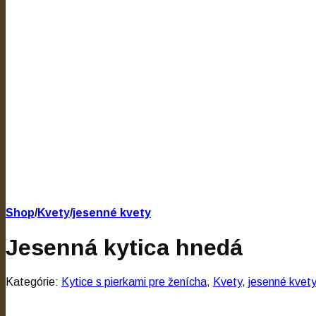
Shop
/
Kvety
/
jesenné kvety
Jesenná kytica hnedá
Kategórie:
Kytice s pierkami pre ženícha
,
Kvety
,
jesenné kvet