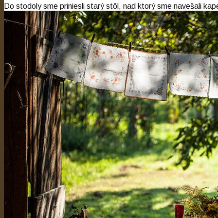
Do stodoly sme priniesli starý stôl, nad ktorý sme navešali kap