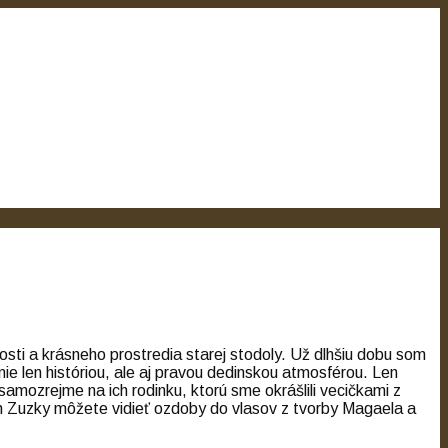
sti a krásneho prostredia starej stodoly. Už dlhšiu dobu som
ie len históriou, ale aj pravou dedinskou atmosférou. Len
samozrejme na ich rodinku, ktorú sme okrášlili vecičkami z
ch Zuzky môžete vidieť ozdoby do vlasov z tvorby Magaela a