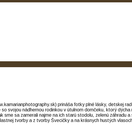
kamarianphotography.sk) prináša fotky plné lásky, detskej rado
e so svojou nádhernou rodinkou v útulnom domčeku, ktorý dýcha n
ak sme sa zamerali najme na ich starú stodolu, zelenú záhradu a 
lastnej tvorby a z tvorby Švecičky a na krásnych hustých vlaso