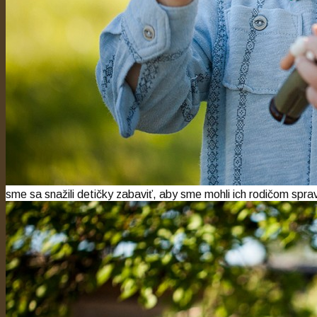
sme sa snažili detičky zabaviť, aby sme mohli ich rodičom spra