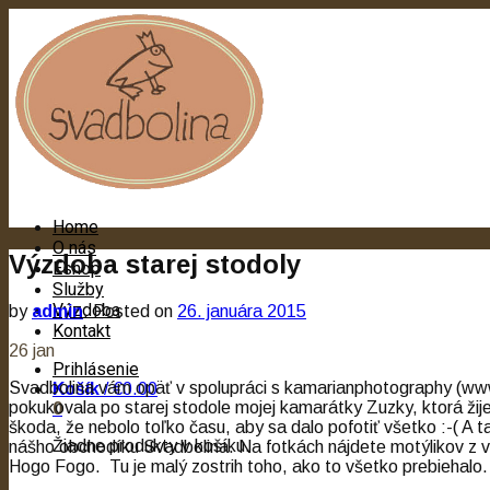
Home
O nás
Výzdoba starej stodoly
Eshop
Služby
Výzdoba
by
admin
.
Posted on
26. januára 2015
Kontakt
26
jan
Prihlásenie
Svadbolina vám opäť v spolupráci s kamarianphotography (www.
Košík
/
€0.00
pokukovala po starej stodole mojej kamarátky Zuzky, ktorá žij
0
škoda, že nebolo toľko času, aby sa dalo pofotiť všetko :-( A t
Žiadne produkty v košíku.
nášho obchodíku Svadbolina. Na fotkách nájdete motýlikov z v
Hogo Fogo. Tu je malý zostrih toho, ako to všetko prebiehalo.